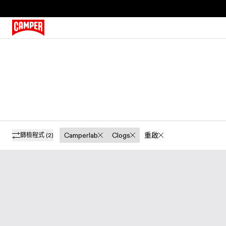
Camperlab
Clogs
重啟
篩檢程式
(2)