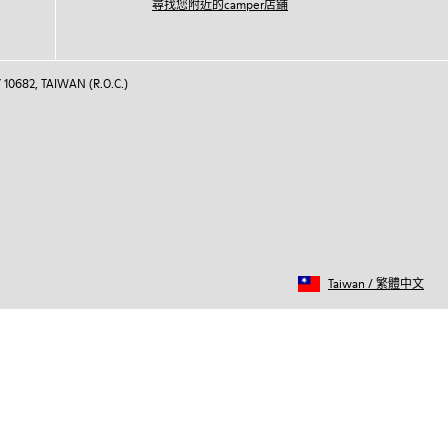
尋找您附近的camper店鋪
 10682, TAIWAN (R.O.C.)
Taiwan
/
繁體中文