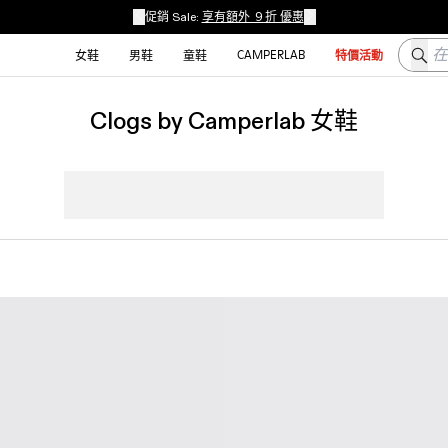
促銷 Sale:
享有額外 ９折 優惠
在这
CAMPERLAB
女鞋
男鞋
童鞋
特價活動
Clogs by Camperlab 女鞋