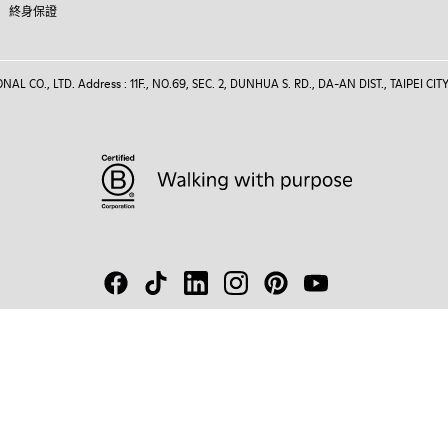
終身保證
 CO., LTD. Address : 11F., NO.69, SEC. 2, DUNHUA S. RD., DA-AN DIST., TAIPEI CITY