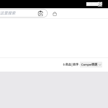
CAMPER 商店
加入我们
我的帳戶
里搜索
5
商品
排序
:
Camper精選