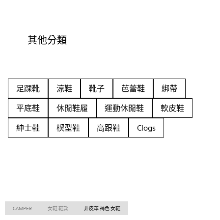
其他分類
足踝靴
涼鞋
靴子
芭蕾鞋
綁帶
平底鞋
休閒鞋履
運動休閒鞋
軟皮鞋
紳士鞋
楔型鞋
高跟鞋
Clogs
CAMPER
女鞋 鞋款
非皮革 褐色 女鞋