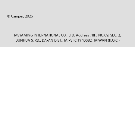
© Camper, 2026
MSYAMING INTERNATIONAL CO., LTD. Address : 11F., NO.69, SEC. 2,
DUNHUA S. RD., DA-AN DIST., TAIPEI CITY 10682, TAIWAN (R.O.C.)