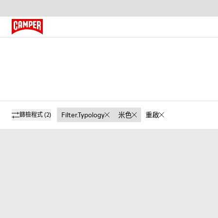
Filter.typology
米色
重啟
篩檢程式
(2)