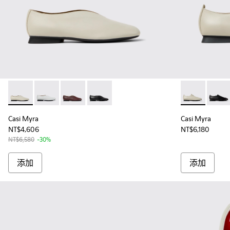
Casi Myra - K201751-006 - 女士灰色皮鞋
Casi Myra - K201751-010
Casi Myra - K201751-007
Casi Myra - K201751-001
Casi Myra 
Casi 
Casi Myra
Casi Myra
NT$4,606
NT$6,180
NT$6,580
-30%
添加
添加