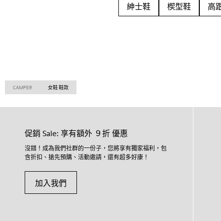
紳士鞋
楔型鞋
高
CAMPER
女鞋 鞋款
促銷 Sale: 享有額外 ９折 優惠
沒錯！成為我們社群的一份子，您將享有獨家福利，包
含折扣、搶先預購、活動邀請，還有超多好康！
加入我們