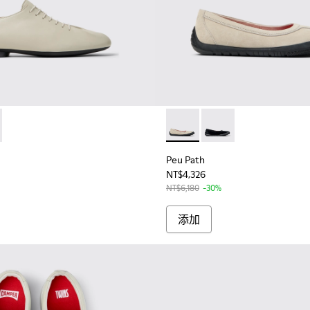
- K201802-002 - 女士米色皮鞋
Myra - K201802-001
Peu Path - K201852-0
Peu Path - K201852-0
Peu Path
NT$4,326
NT$6,180
-30%
添加