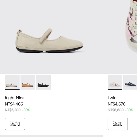
Right Nina - K201365-022 - 女士灰色皮鞋
Right Nina - K201365-027
Right Nina - K201365-021
Twins - K
Twins
Right Nina
Twins
NT$4,466
NT$4,676
NT$6,380
-30%
NT$6,680
-30%
添加
添加