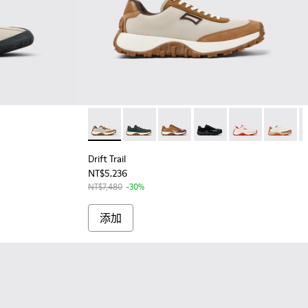
03 - 女士灰色磨砂皮運動鞋
01
Drift Trail - K201462-050 - 女士灰色再生
Drift Trail - K201462-051
Drift Trail - K201462-049
Drift Trail - K201462-0
Drift Trail - K2
Drift Tra
Dr
Drift Trail
NT$5,236
NT$7,480
-30%
添加