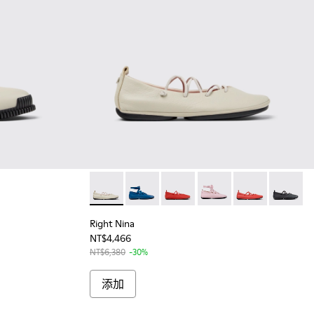
灰色皮鞋
Right Nina - K201835-004 - 女士灰色皮
Right Nina - K201835-007
Right Nina - K201835-006
Right Nina - K201835-
Right Nina - K2
Right Ni
Right Nina
NT$4,466
NT$6,380
-30%
添加