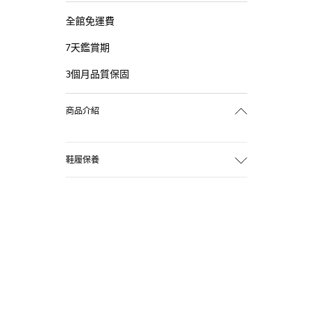
全館免運費
7天鑑賞期
3個月品質保固
商品介紹
鞋履保養
我們的鞋履選用精心挑選的優質物料製
作。使用合適的鞋履護理產品將可保護鞋
履，並確保更持久耐用。
如欲獲取有關如何護理您鞋履的詳細說
明，請瀏覽我們的
鞋履護理指南
.