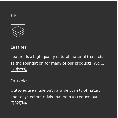
材料
Leather
Leather is a high quality natural material that acts
as the foundation for many of our products. We ...
阅读更多
Outsole
Outsoles are made with a wide variety of natural
and recycled materials that help us reduce our ...
阅读更多