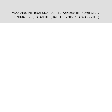
MSYAMING INTERNATIONAL CO., LTD. Address : 11F., NO.69, SEC. 2,
DUNHUA S. RD., DA-AN DIST., TAIPEI CITY 10682, TAIWAN (R.O.C.)