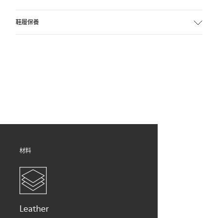
鞋履保養
我們的鞋履選用精心挑選的優質物料製作。使用合適的鞋履護
理產品將可保護鞋履，並確保更持久耐用。
如欲獲取有關如何護理您鞋履的詳細說明，請瀏覽我們的
鞋履
護理指南
.
材料
Leather