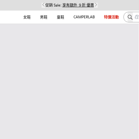
促銷 Sale:
享有額外 ９折 優惠
在这
CAMPERLAB
女鞋
男鞋
童鞋
特價活動