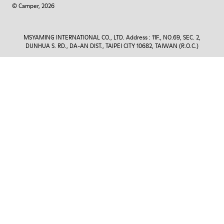
© Camper, 2026
MSYAMING INTERNATIONAL CO., LTD. Address : 11F., NO.69, SEC. 2,
DUNHUA S. RD., DA-AN DIST., TAIPEI CITY 10682, TAIWAN (R.O.C.)