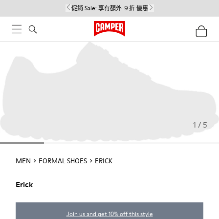
促銷 Sale:
享有額外 ９折 優惠
1 / 5
MEN
FORMAL SHOES
ERICK
Erick
Join us and get 10% off this style