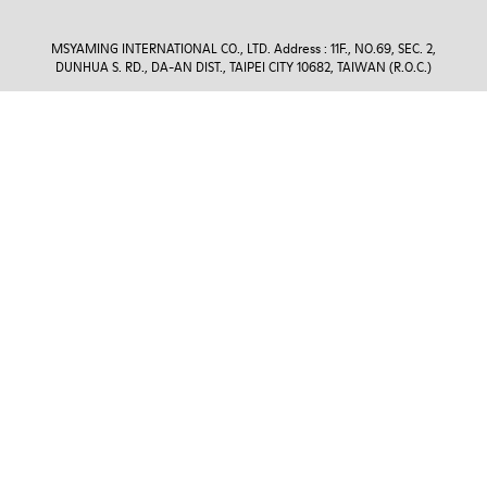
MSYAMING INTERNATIONAL CO., LTD. Address : 11F., NO.69, SEC. 2,
DUNHUA S. RD., DA-AN DIST., TAIPEI CITY 10682, TAIWAN (R.O.C.)