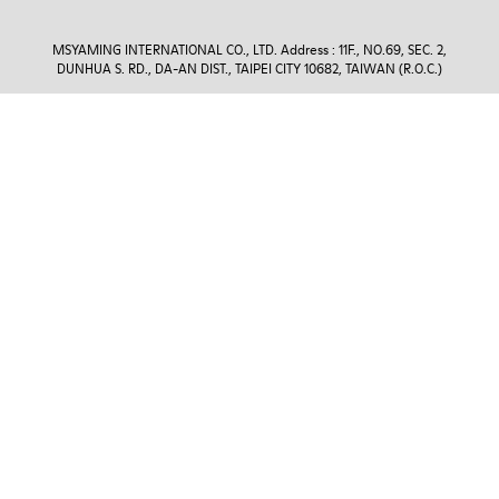
MSYAMING INTERNATIONAL CO., LTD. Address : 11F., NO.69, SEC. 2,
DUNHUA S. RD., DA-AN DIST., TAIPEI CITY 10682, TAIWAN (R.O.C.)