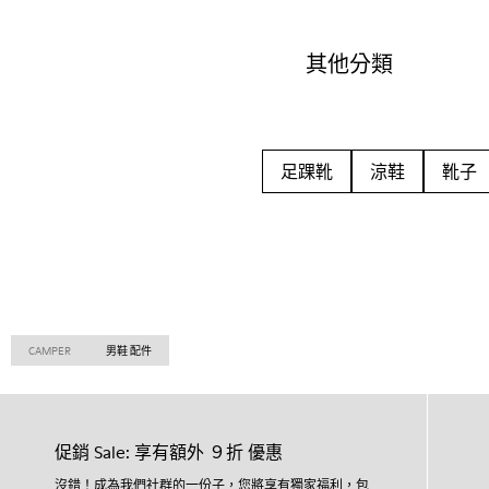
其他分類
足踝靴
涼鞋
靴子
CAMPER
男鞋 配件
促銷 Sale: 享有額外 ９折 優惠
沒錯！成為我們社群的一份子，您將享有獨家福利，包