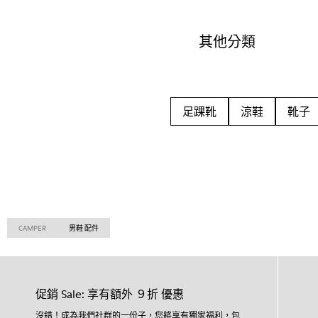
其他分類
足踝靴
涼鞋
靴子
CAMPER
男鞋 配件
促銷 Sale: 享有額外 ９折 優惠
沒錯！成為我們社群的一份子，您將享有獨家福利，包