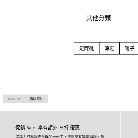
其他分類
足踝靴
涼鞋
靴子
CAMPER
男鞋 配件
促銷 Sale: 享有額外 ９折 優惠
沒錯！成為我們社群的一份子，您將享有獨家福利，包