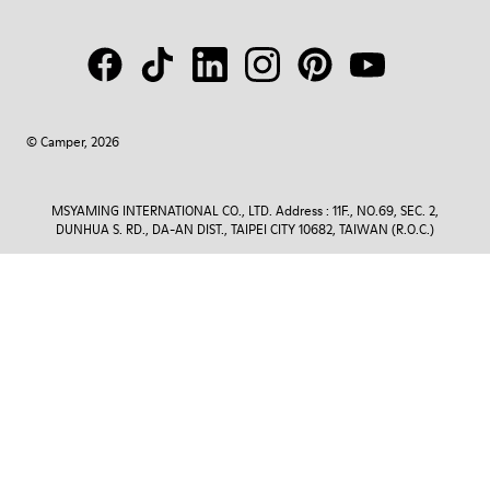
© Camper, 2026
MSYAMING INTERNATIONAL CO., LTD. Address : 11F., NO.69, SEC. 2,
DUNHUA S. RD., DA-AN DIST., TAIPEI CITY 10682, TAIWAN (R.O.C.)