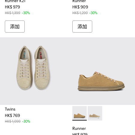
Runner K21
Runner
HK$ 979
HK$ 909
HK$ 1,399
-30%
HK$ 1,299
-30%
添加
添加
Twins
HK$ 769
Runner - K100842-002 - Bei
Runner - K100842-00
HK$ 1,099
-30%
Runner
HK$ 979