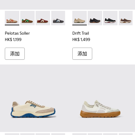
Pelotas Soller - K100937-036 - 男裝多色麂皮和皮革運動鞋。
Pelotas Soller - K100937-038
Pelotas Soller - K100937-037
Pelotas Soller - K100937-033
Pelotas Soller - K100937-031
Drift Trail - K100928
Pelotas Soller - K100937
Drift Trail - K100928-
Pelotas Soller - 
Drift Trail - K
Pelotas So
Drift T
Pel
Pelotas Soller
Drift Trail
HK$ 1,199
HK$ 1,499
添加
添加