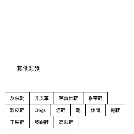
其他類別
及踝靴
非皮革
芭蕾舞鞋
系带鞋
软皮鞋
Clogs
涼鞋
靴
休閒
拖鞋
正裝鞋
坡跟鞋
高跟鞋