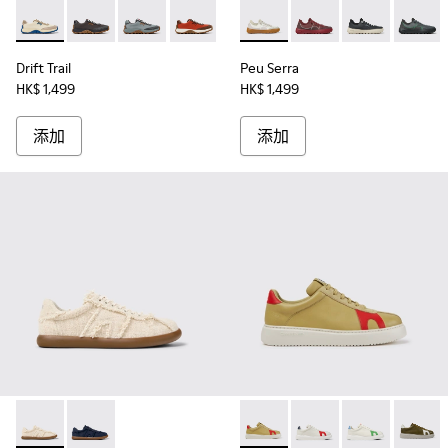
Drift Trail - K100864-055 - 男裝米色織物和磨砂革運動鞋。
Drift Trail - K100864-060
Drift Trail - K100864-054
Drift Trail - K100864-053
Drift Trail - K100864-051
Peu Serra - K101007-0
Drift Trail - K100864-04
Peu Serra - K101007-
Drift Trail - K10
Peu Serra - K1
Drift Trai
Peu Ser
Dri
Drift Trail
Peu Serra
HK$ 1,499
HK$ 1,499
添加
添加
Pelotas Soller x EFI - K101033-001 - Beige Organic Cotton Me
Pelotas Soller x EFI - K101033-002
Runner K21 - K100743-003 - 
Runner K21 - K100743
Runner K21 - 
Runner 