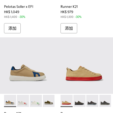
Pelotas Soller x EFI
Runner K21
HK$ 1,049
HK$ 979
HK$ 1,499
-30%
HK$ 1,399
-30%
添加
添加
Runner K21 - K100743-010 - Beige
Runner K21 - K100743-044
Runner K21 - K100743-035
Runner K21 - K100743-011
Runner K21 - K100743-003 - Bei
Runner - K100226-099 - Bei
Runner - K100226-16
Runner - K100
Runner 