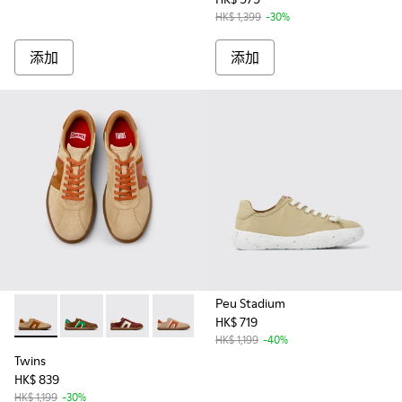
HK$ 1,399
-30%
添加
添加
Peu Stadium
HK$ 719
Twins - K100937-014 - Multicolor Nubuck Sneakers for Men.
Twins - K100937-038
Twins - K100937-037
Twins - K100937-036 - 男裝多色
Twins - K100937-033
Twins - K100937-031
Twins - K100937-
Twins - K
Twi
HK$ 1,199
-40%
Twins
HK$ 839
HK$ 1,199
-30%