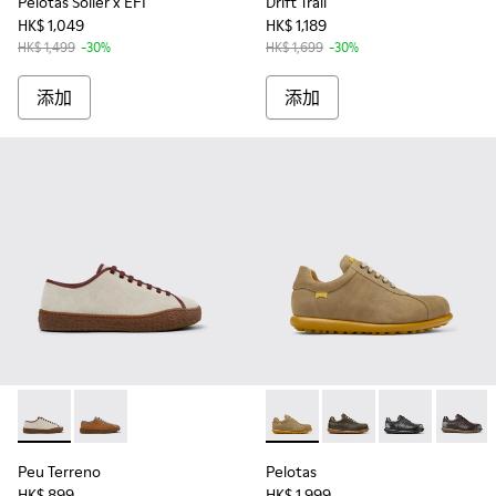
Pelotas Soller x EFI
Drift Trail
HK$ 1,049
HK$ 1,189
HK$ 1,499
-30%
HK$ 1,699
-30%
添加
添加
Peu Terreno - K101059-006 - Beige
Peu Terreno - K101059-007
Pelotas - 16002-315 - Beige
Pelotas - 16002-358
Pelotas - 1600
Pelotas
Peu Terreno
Pelotas
HK$ 899
HK$ 1,999