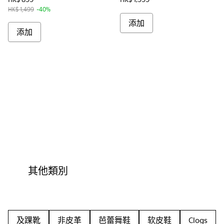
HK$ 1,499
-40%
添加
添加
其他類別
及踝靴
非皮革
芭蕾舞鞋
软皮鞋
Clogs