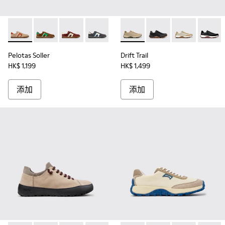
Pelotas Soller - K100937-036 - 男裝多色麂皮和皮革運動鞋。
Pelotas Soller - K100937-038
Pelotas Soller - K100937-037
Pelotas Soller - K100937-033
Pelotas Soller - K100937-031
Drift Trail - K100928
Pelotas Soller - K100937
Drift Trail - K100928-
Pelotas Soller - 
Drift Trail - K
Pelotas So
Drift T
Pel
Pelotas Soller
Drift Trail
HK$ 1,199
HK$ 1,499
添加
添加