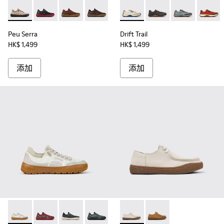
Peu Serra - K101075-011 - 男裝米色麂皮和織物鞋。
Peu Serra - K101075-013
Peu Serra - K101075-010
Peu Serra - K101075-005
Peu Serra - K101075-001
Drift Trail - K10086
Drift Trail - K100864
Drift Trail - 
Drift T
Peu Serra
Drift Trail
HK$ 1,499
HK$ 1,499
添加
添加
Peu Serra - K101007-011 - 男裝米色再造 PET 工學物料運動
Peu Serra - K101007-017
Peu Serra - K101007-016
Peu Serra - K101007-015
Peu Serra - K101007-008
Peu Terreno - K101099-003 -
Peu Serra - K101007-007
Peu Terreno - K10109
Peu Serra - K101
Peu Serra