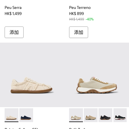
Peu Serra
Peu Terreno
HK$ 1,499
HK$ 899
HK$ 1,499
-40%
添加
添加
Pelotas Soller x EFI - K101033-001 - Beige Organic Cotton Me
Pelotas Soller x EFI - K101033-002
Drift Trail - K100928-023 - B
Drift Trail - K
Drift Trail - K
Drift T