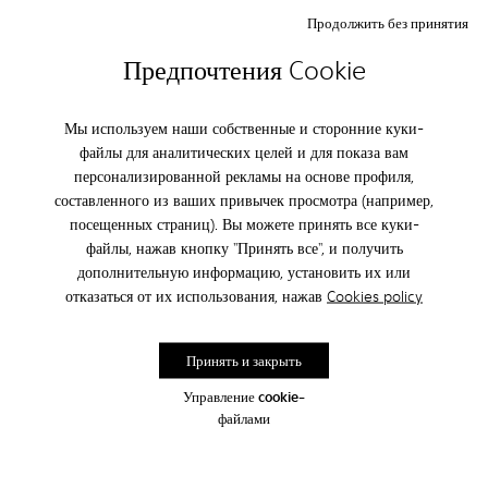
Продолжить без принятия
CAMPER
ЖЕНЩИНЫ ОБУВЬ
Предпочтения Cookie
ПОДПИШИТЕСЬ И ПОЛУЧИТЕ
Мы используем наши собственные и сторонние куки-
СКИДКУ 10%
файлы для аналитических целей и для показа вам
персонализированной рекламы на основе профиля,
Став частью семьи Camper вы получите информацию о новинках,
акциях и промо-кодах раньше всех.
составленного из ваших привычек просмотра (например,
посещенных страниц). Вы можете принять все куки-
подписаться
файлы, нажав кнопку "Принять все", и получить
дополнительную информацию, установить их или
отказаться от их использования, нажав
Cookies policy
Россия
/
Россия
Принять и закрыть
Управление cookie-
файлами
Отдел по работе с клиентами
Если у Вас возникли вопросы, Вы можете связаться с нами
с помощью контактной формы, Вам ответят в течение 48