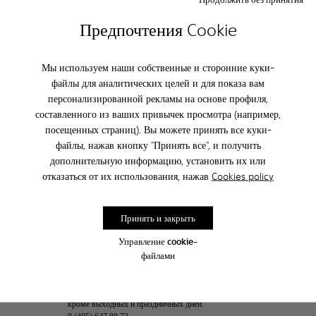
Предпочтения Cookie
ПОДПИШИТЕСЬ И ПОЛУЧИТЕ
СКИДКУ 10%
Мы используем наши собственные и сторонние куки-
Став частью семьи Camper вы получите информацию о новинках,
файлы для аналитических целей и для показа вам
акциях и промо-кодах раньше всех.
персонализированной рекламы на основе профиля,
составленного из ваших привычек просмотра (например,
подписаться
посещенных страниц). Вы можете принять все куки-
файлы, нажав кнопку "Принять все", и получить
дополнительную информацию, установить их или
отказаться от их использования, нажав
Cookies policy
Россия
/
Россия
Принять и закрыть
Управление cookie-
Отдел по работе с клиентами
файлами
Если у Вас возникли вопросы, Вы можете связаться с нами
с помощью контактной формы, Вам ответят в течение 48
часов. Также Вы можете позвонить нам по телефону 8
(495) 647 88 72 с понедельника по пятницу с 10:00 до 17:00
кроме выходных и праздничных дней.