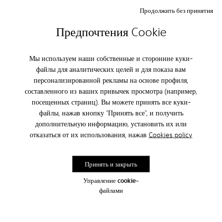
Продолжить без принятия
CAMPER
МУЖЧИНЫ ОБУВЬ
Предпочтения Cookie
ПОДПИШИТЕСЬ И ПОЛУЧИТЕ
Мы используем наши собственные и сторонние куки-
СКИДКУ 10%
файлы для аналитических целей и для показа вам
персонализированной рекламы на основе профиля,
Став частью семьи Camper вы получите информацию о новинках,
акциях и промо-кодах раньше всех.
составленного из ваших привычек просмотра (например,
посещенных страниц). Вы можете принять все куки-
подписаться
файлы, нажав кнопку "Принять все", и получить
дополнительную информацию, установить их или
отказаться от их использования, нажав
Cookies policy
Россия
/
Россия
Принять и закрыть
Управление cookie-
файлами
Отдел по работе с клиентами
Если у Вас возникли вопросы, Вы можете связаться с нами
с помощью контактной формы, Вам ответят в течение 48