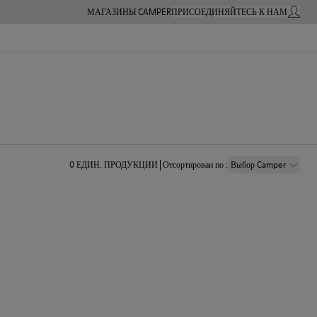
МАГАЗИНЫ CAMPER
ПРИСОЕДИНЯЙТЕСЬ К НАМ
МОЙ А
0
ЕДИН. ПРОДУКЦИИ
Отсортирован по
:
Выбор Camper