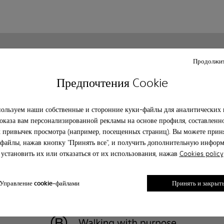
Клиентский сервис
О camper
Продолжит
Часто задаваемые вопрсы
История
Предпочтения Cookie
Свяжитесь с нами
Camper together
Политика конфиденциальности
Κοινωνική ευθύνη
Legal notice
Возможности бизнеса
ользуем наши собственные и сторонние куки-файлы для аналитических 
Blog
оказа вам персонализированной рекламы на основе профиля, составленн
 привычек просмотра (например, посещенных страниц). Вы можете приня
файлы, нажав кнопку "Принять все", и получить дополнительную инфор
установить их или отказаться от их использования, нажав
Cookies policy
Управление cookie-файлами
Принять и закрыт