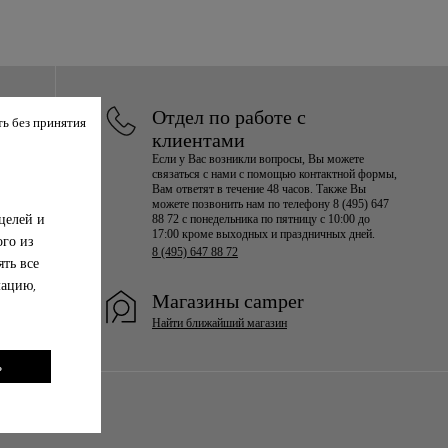
Отдел по работе с
ь без принятия
клиентами
Если у Вас возникли вопросы, Вы можете
связаться с нами с помощью контактной формы,
Вам ответят в течение 48 часов. Также Вы
можете позвонить нам по телефону 8 (495) 647
целей и
88 72 с понедельника по пятницу с 10:00 до
17:00 кроме выходных и праздничных дней.
ого из
8 (495) 647 88 72
ть все
мацию,
Магазины camper
Найти ближайший магазин
ь