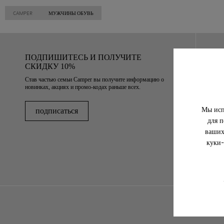
CAMPER
МУЖЧИНЫ ОБУВЬ
ПОДПИШИТЕСЬ И ПОЛУЧИТЕ
СКИДКУ 10%
Став частью семьи Camper вы получите информацию о
новинках, акциях и промо-кодах раньше всех.
Мы исп
подписаться
для п
ваших
куки-