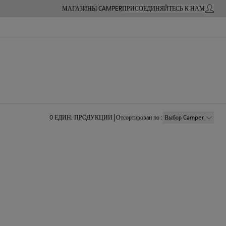
МАГАЗИНЫ CAMPER
ПРИСОЕДИНЯЙТЕСЬ К НАМ
МОЙ А
0
ЕДИН. ПРОДУКЦИИ
Отсортирован по
:
Выбор Camper