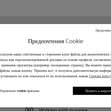
Клиентский сервис
О camper
Продолжит
Часто задаваемые вопрсы
История
Предпочтения Cookie
Свяжитесь с нами
Camper together
Политика конфиденциальности
Κοινωνική ευθύνη
Legal notice
Возможности бизнеса
ользуем наши собственные и сторонние куки-файлы для аналитических 
Blog
оказа вам персонализированной рекламы на основе профиля, составленн
 привычек просмотра (например, посещенных страниц). Вы можете приня
файлы, нажав кнопку "Принять все", и получить дополнительную инфор
установить их или отказаться от их использования, нажав
Cookies policy
Управление cookie-файлами
Принять и закрыт