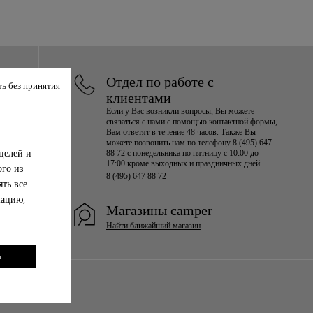
Отдел по работе с
ь без принятия
клиентами
Если у Вас возникли вопросы, Вы можете
связаться с нами с помощью контактной формы,
Вам ответят в течение 48 часов. Также Вы
можете позвонить нам по телефону 8 (495) 647
целей и
88 72 с понедельника по пятницу с 10:00 до
17:00 кроме выходных и праздничных дней.
ого из
8 (495) 647 88 72
ть все
мацию,
Магазины camper
Найти ближайший магазин
ь