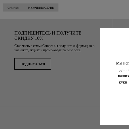
CAMPER
МУЖЧИНЫ ОБУВЬ
ПОДПИШИТЕСЬ И ПОЛУЧИТЕ
СКИДКУ 10%
Став частью семьи Camper вы получите информацию о
новинках, акциях и промо-кодах раньше всех.
Мы исп
подписаться
для п
ваших
куки-