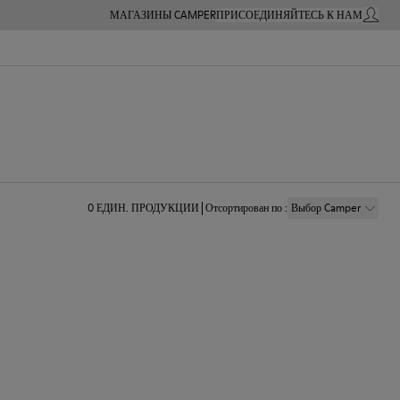
МАГАЗИНЫ CAMPER
ПРИСОЕДИНЯЙТЕСЬ К НАМ
МОЙ А
0
ЕДИН. ПРОДУКЦИИ
Отсортирован по
:
Выбор Camper