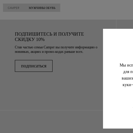
CAMPER
МУЖЧИНЫ ОБУВЬ
ПОДПИШИТЕСЬ И ПОЛУЧИТЕ
СКИДКУ 10%
Став частью семьи Camper вы получите информацию о
новинках, акциях и промо-кодах раньше всех.
Мы исп
подписаться
для п
ваших
куки-