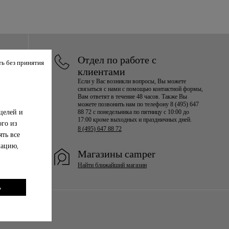
Отдел по работе с
ь без принятия
клиентами
Если у Вас возникли вопросы, Вы можете
связаться с нами с помощью контактной формы,
Вам ответят в течение 48 часов. Также Вы
можете позвонить нам по телефону 8 (495) 647
целей и
88 72 с понедельника по пятницу с 10:00 до
17:00 кроме выходных и праздничных дней.
ого из
8 (495) 647 88 72
ть все
мацию,
Магазины camper
Найти ближайший магазин
ь