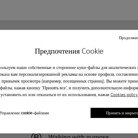
Клиентский сервис
О camper
Продолжит
Часто задаваемые вопрсы
История
Предпочтения Cookie
Свяжитесь с нами
Camper together
Политика конфиденциальности
Κοινωνική ευθύνη
Legal notice
Возможности бизнеса
ользуем наши собственные и сторонние куки-файлы для аналитических 
Blog
оказа вам персонализированной рекламы на основе профиля, составленн
 привычек просмотра (например, посещенных страниц). Вы можете приня
файлы, нажав кнопку "Принять все", и получить дополнительную инфор
установить их или отказаться от их использования, нажав
Cookies policy
Управление cookie-файлами
Принять и закрыт