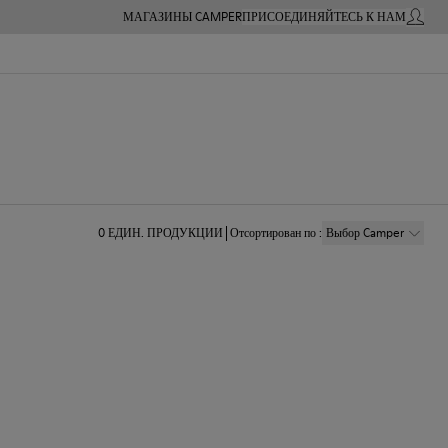
МАГАЗИНЫ CAMPER
ПРИСОЕДИНЯЙТЕСЬ К НАМ
МОЙ А
0
ЕДИН. ПРОДУКЦИИ
Отсортирован по
:
Выбор Camper