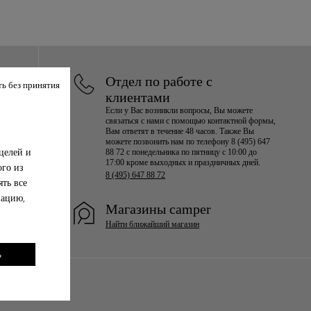
Отдел по работе с
ь без принятия
клиентами
Если у Вас возникли вопросы, Вы можете
связаться с нами с помощью контактной формы,
Вам ответят в течение 48 часов. Также Вы
можете позвонить нам по телефону 8 (495) 647
целей и
88 72 с понедельника по пятницу с 10:00 до
17:00 кроме выходных и праздничных дней.
ого из
8 (495) 647 88 72
ть все
мацию,
Магазины camper
Найти ближайший магазин
ь