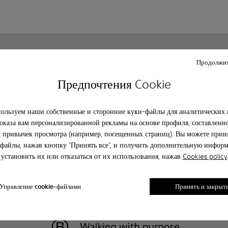
Клиентский сервис
О camper
Продолжит
Часто задаваемые вопрсы
История
Предпочтения Cookie
Свяжитесь с нами
Camper together
Политика конфиденциальности
Κοινωνική ευθύνη
Legal notice
Возможности бизнеса
ользуем наши собственные и сторонние куки-файлы для аналитических 
Blog
оказа вам персонализированной рекламы на основе профиля, составленн
 привычек просмотра (например, посещенных страниц). Вы можете приня
файлы, нажав кнопку "Принять все", и получить дополнительную инфор
установить их или отказаться от их использования, нажав
Cookies policy
Управление cookie-файлами
Принять и закрыт