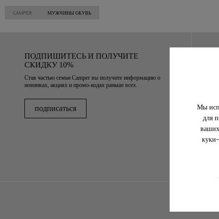
CAMPER
МУЖЧИНЫ ОБУВЬ
ПОДПИШИТЕСЬ И ПОЛУЧИТЕ
СКИДКУ 10%
Став частью семьи Camper вы получите информацию о
новинках, акциях и промо-кодах раньше всех.
Мы исп
подписаться
для п
ваших
куки-