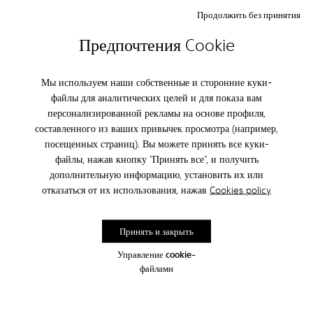
Продолжить без принятия
CAMPER
МУЖЧИНЫ ОБУВЬ
Предпочтения Cookie
ПОДПИШИТЕСЬ И ПОЛУЧИТЕ
Мы используем наши собственные и сторонние куки-
СКИДКУ 10%
файлы для аналитических целей и для показа вам
персонализированной рекламы на основе профиля,
Став частью семьи Camper вы получите информацию о новинках,
акциях и промо-кодах раньше всех.
составленного из ваших привычек просмотра (например,
посещенных страниц). Вы можете принять все куки-
подписаться
файлы, нажав кнопку "Принять все", и получить
дополнительную информацию, установить их или
отказаться от их использования, нажав
Cookies policy
Россия
/
Россия
Принять и закрыть
Управление cookie-
файлами
Отдел по работе с клиентами
Если у Вас возникли вопросы, Вы можете связаться с нами
с помощью контактной формы, Вам ответят в течение 48