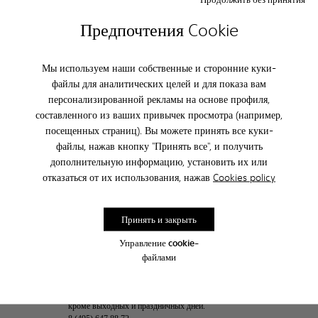
Предпочтения Cookie
ПОДПИШИТЕСЬ И ПОЛУЧИТЕ
СКИДКУ 10%
Мы используем наши собственные и сторонние куки-
Став частью семьи Camper вы получите информацию о новинках,
файлы для аналитических целей и для показа вам
акциях и промо-кодах раньше всех.
персонализированной рекламы на основе профиля,
составленного из ваших привычек просмотра (например,
подписаться
посещенных страниц). Вы можете принять все куки-
файлы, нажав кнопку "Принять все", и получить
дополнительную информацию, установить их или
отказаться от их использования, нажав
Cookies policy
Россия
/
Россия
Принять и закрыть
Управление cookie-
Отдел по работе с клиентами
файлами
Если у Вас возникли вопросы, Вы можете связаться с нами
с помощью контактной формы, Вам ответят в течение 48
часов. Также Вы можете позвонить нам по телефону 8
(495) 647 88 72 с понедельника по пятницу с 10:00 до 17:00
кроме выходных и праздничных дней.