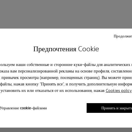
Продолжит
Клиентский сервис
О camper
Предпочтения Cookie
Часто задаваемые вопрсы
История
Свяжитесь с нами
Camper together
Политика конфиденциальности
Κοινωνική ευθύνη
ользуем наши собственные и сторонние куки-файлы для аналитических 
Legal notice
Возможности бизнеса
оказа вам персонализированной рекламы на основе профиля, составленн
 привычек просмотра (например, посещенных страниц). Вы можете приня
Blog
файлы, нажав кнопку "Принять все", и получить дополнительную инфор
установить их или отказаться от их использования, нажав
Cookies policy
Управление cookie-файлами
Принять и закрыт