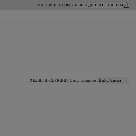
МАГАЗИНЫ CAMPER
ПРИСОЕДИНЯЙТЕСЬ К НАМ
МОЙ А
0
ЕДИН. ПРОДУКЦИИ
Отсортирован по
:
Выбор Camper