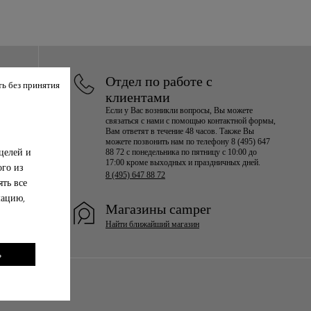
Отдел по работе с
ь без принятия
клиентами
Если у Вас возникли вопросы, Вы можете
связаться с нами с помощью контактной формы,
Вам ответят в течение 48 часов. Также Вы
можете позвонить нам по телефону 8 (495) 647
целей и
88 72 с понедельника по пятницу с 10:00 до
17:00 кроме выходных и праздничных дней.
ого из
8 (495) 647 88 72
ть все
мацию,
Магазины camper
Найти ближайший магазин
ь