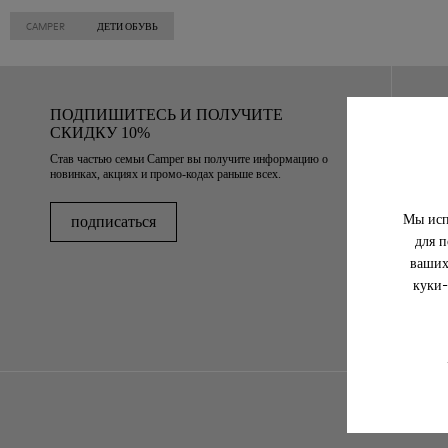
CAMPER
ДЕТИ ОБУВЬ
ПОДПИШИТЕСЬ И ПОЛУЧИТЕ
СКИДКУ 10%
Став частью семьи Camper вы получите информацию о
новинках, акциях и промо-кодах раньше всех.
Мы исп
подписаться
для п
ваших
куки-