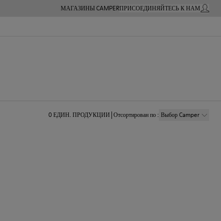
МАГАЗИНЫ CAMPER
ПРИСОЕДИНЯЙТЕСЬ К НАМ
МОЙ А
0
ЕДИН. ПРОДУКЦИИ
Отсортирован по
:
Выбор Camper