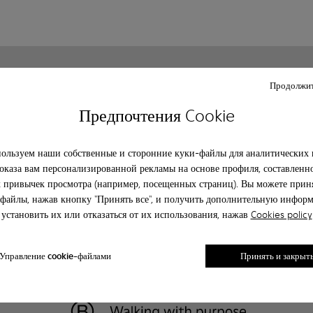
Клиентский сервис
О camper
Продолжит
Часто задаваемые вопрсы
История
Предпочтения Cookie
Свяжитесь с нами
Camper together
Политика конфиденциальности
Κοινωνική ευθύνη
Legal notice
Возможности бизнеса
ользуем наши собственные и сторонние куки-файлы для аналитических 
Blog
оказа вам персонализированной рекламы на основе профиля, составленн
 привычек просмотра (например, посещенных страниц). Вы можете приня
файлы, нажав кнопку "Принять все", и получить дополнительную инфор
установить их или отказаться от их использования, нажав
Cookies policy
Управление cookie-файлами
Принять и закрыт