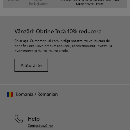
ÎNCĂLȚĂMINTE
MARO PENTRU FEMEI
Vânzări: Obține încă 10% reducere
Chiar așa. Ca membru al comunității noastre, te vei bucura de
beneficii exclusive precum reduceri, acces timpuriu, invitații la
evenimente și multe, multe altele.
Alătură-te
Romania
/
Romanian
Help
Contactează-ne