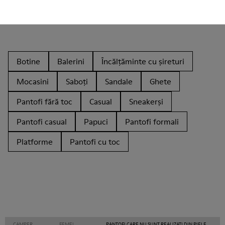
Alte categorii
Botine
Balerini
Încălțăminte cu șireturi
Mocasini
Saboți
Sandale
Ghete
Pantofi fără toc
Casual
Sneakerși
Pantofi casual
Papuci
Pantofi formali
Platforme
Pantofi cu toc
CAMPER
FEMEI
PANTOFI CARE NU SUNT REALIZAȚI DIN PIELE