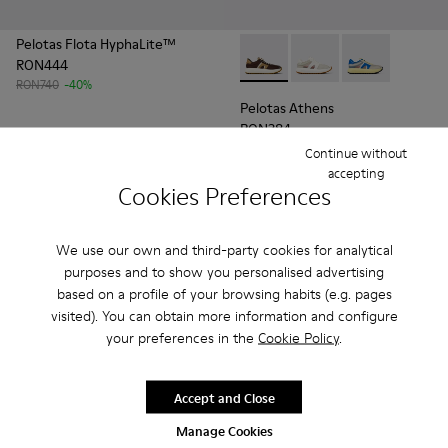
Pelotas Flota HyphaLite™
RON444
Pelotas Athens - K201614-012 
Pelotas Athens - K20
Pelotas Athens
RON740
-40%
Pelotas Athens
RON384
RON640
-40%
Continue without
accepting
Cookies Preferences
Adaugă
Adaugă
We use our own and third-party cookies for analytical
purposes and to show you personalised advertising
based on a profile of your browsing habits (e.g. pages
visited). You can obtain more information and configure
your preferences in the
Cookie Policy
.
Accept and Close
Manage Cookies