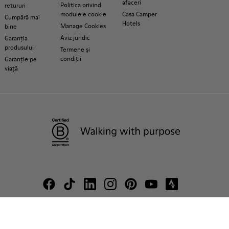
afaceri
Politica privind
retururi
modulele cookie
Casa Camper
Cumpără mai
Hotels
Manage Cookies
bine
Aviz juridic
Garanția
produsului
Termene și
condiții
Garanție pe
viață