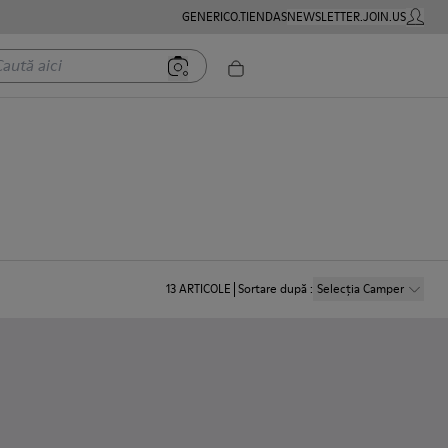
GENERICO.TIENDAS
NEWSLETTER.JOIN.US
CONTUL
ă aici
13
ARTICOLE
Sortare după
:
Selecția Camper