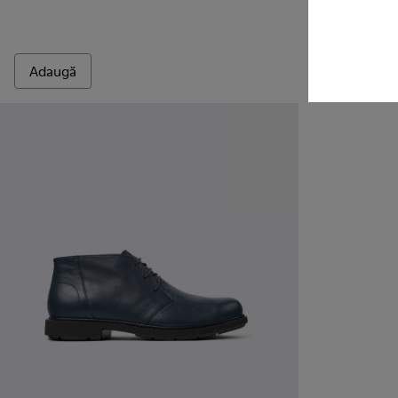
Bill
RON790
Adaugă
Adaugă