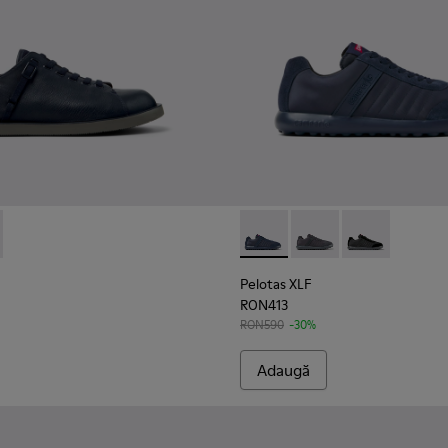
entru bărbați.
1-003 - Pantofi albaștri din piele și material textil pentru bărb
 - K101101-001
Pelotas XLF - K100751-001 - Pa
Pelotas XLF - K10075
Pelotas XLF -
Pelotas XLF
RON413
RON590
-30%
Adaugă