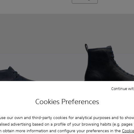
Continue wit
Cookies Preferences
se our own and third-party cookies for analytical purposes and to sho
lised advertising based on a profile of your browsing habits (e.g. pages v
5-019 - Blue
 K300235-017
Bill - K300235-002
Brutus - K300245-007 - Blue
Brutus - K300245-03
Brutus - K300
Brutus
n obtain more information and configure your preferences in the
Cookie