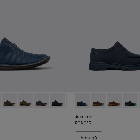
ntofi din piele năbuc pentru bărbați, albastru.
9-020
8-089 - Botine din piele pentru bărbați, albastru.
K100669-018
e - 36678-094
gon - K100669-011
Beetle - 36678-090
Beetle - 36678-087
Beetle - 36678-086
Beetle - 36678-083
Beetle - 36678-082
Junction - K100872-019 - Pant
Beetle - 36678-066
Junction - K100872-0
Beetle - 36678-06
Junction - K1
Junctio
Junction
RON935
Adaugă