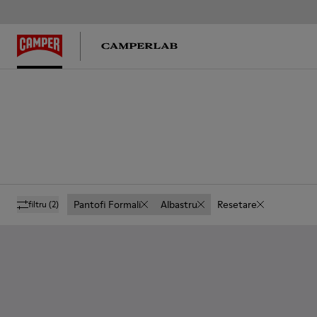
Pantofi Formali
Albastru
Resetare
filtru
(2)