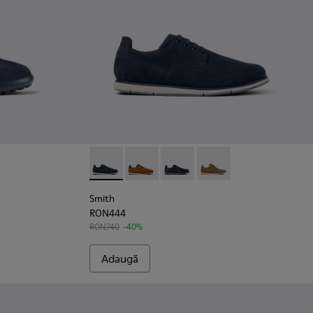
ați.
ntofi sport albaștri din material textil și nubuc pentru bărbați.
1-006
 K100751-002
Smith - K100478-018 - Pantofi albaștri din pie
Smith - K100478-017
Smith - K100478-016
Smith - K100478-004
Smith
RON444
RON740
-40%
Adaugă