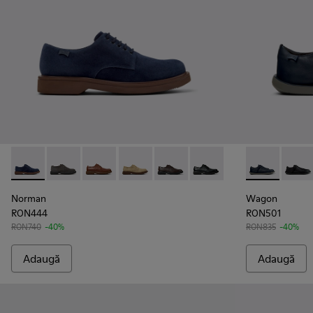
Norman - K100998-008 - Pantofi albaștri din piele întoarsă p
Norman - K100998-010
Norman - K100998-009
Norman - K100998-007
Norman - K100998-002
Norman - K100998-001
Wagon - K10110
Wagon
Norman
Wagon
RON444
RON501
RON740
-40%
RON835
-40%
Adaugă
Adaugă