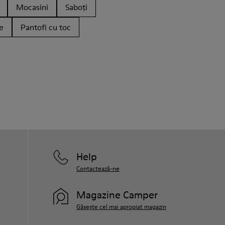
Mocasini
Saboți
e
Pantofi cu toc
Help
Contactează-ne
Magazine Camper
Găsește cel mai apropiat magazin