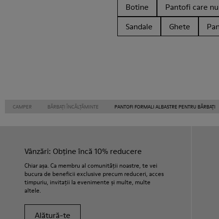
Botine
Pantofi care nu 
Sandale
Ghete
Pan
CAMPER
BĂRBAȚI ÎNCĂLȚĂMINTE
PANTOFI FORMALI ALBASTRE PENTRU BĂRBAȚI
Vânzări: Obține încă 10% reducere
Chiar așa. Ca membru al comunității noastre, te vei
bucura de beneficii exclusive precum reduceri, acces
timpuriu, invitații la evenimente și multe, multe
altele.
Alătură-te