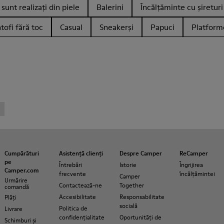
sunt realizați din piele
Balerini
Încălțăminte cu șireturi
tofi fără toc
Casual
Sneakerși
Papuci
Platform
Cumpărături
Asistență clienți
Despre Camper
ReCamper
pe
Întrebări
Istorie
Îngrijirea
Camper.com
frecvente
încălțămintei
Camper
Urmărire
Contactează-ne
Together
comandă
Accesibilitate
Responsabilitate
Plăți
socială
Politica de
Livrare
confidențialitate
Oportunități de
Schimburi și