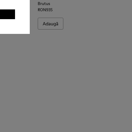
Brutus
RON935
Adaugă