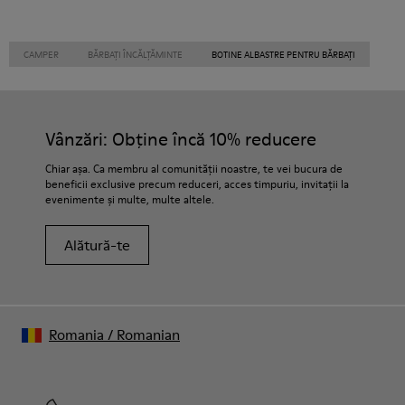
CAMPER
BĂRBAȚI ÎNCĂLȚĂMINTE
BOTINE ALBASTRE PENTRU BĂRBAȚI
Vânzări: Obține încă 10% reducere
Chiar așa. Ca membru al comunității noastre, te vei bucura de
beneficii exclusive precum reduceri, acces timpuriu, invitații la
evenimente și multe, multe altele.
Alătură-te
Romania
/
Romanian