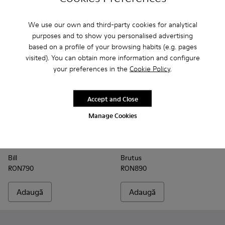
We use our own and third-party cookies for analytical
purposes and to show you personalised advertising
based on a profile of your browsing habits (e.g. pages
visited). You can obtain more information and configure
your preferences in the
Cookie Policy
.
Accept and Close
Manage Cookies
Bill - K300235-019 - Blue
Bill - K300235-017
Bill - K300235-002
Brutus - K300245-007 - Blue
Brutus - K300245-03
Brutus - K300
Brutus
Bill
Brutus
RON790
RON890
Adaugă
Adaugă