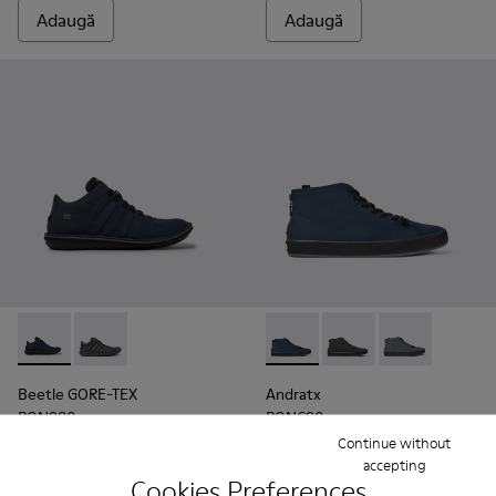
Adaugă
Adaugă
Beetle GORE-TEX - K300005-018 - Blue
Beetle GORE-TEX - K300005-023
Andratx - K300143-008 - Blu
Andratx - K300143-01
Andratx - K30
Beetle GORE-TEX
Andratx
RON980
RON690
Continue without
accepting
Adaugă
Adaugă
Cookies Preferences