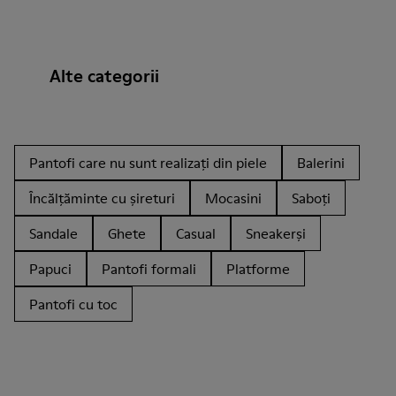
Alte categorii
Pantofi care nu sunt realizați din piele
Balerini
Încălțăminte cu șireturi
Mocasini
Saboți
Sandale
Ghete
Casual
Sneakerși
Papuci
Pantofi formali
Platforme
Pantofi cu toc