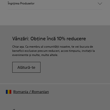
Parte superioară
Îngrijirea Produselor
Piele năbuc
Culoare
Negru
Talpă exterioară/Caracteristici
EVA 51% reciclat pentru lejeritate
Șireturi elastice
Vânzări: Obține încă 10% reducere
Căptușeală
100% poliester reciclat
Chiar așa. Ca membru al comunității noastre, te vei bucura de
beneficii exclusive precum reduceri, acces timpuriu, invitații la
evenimente și multe, multe altele.
Localizador de tiendas
Alătură-te
Romania
/
Romanian