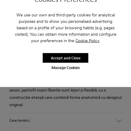
We use our own and third-party cookies for analytical
Livrare standard și în magazin gratuită pentru achiziții de
purposes and to show you personalised advertising
peste 222 RON.
based on a profile of your browsing habits (e.g. pages
Perioadă de garanție de 2 ani.
visited). You can obtain more information and configure
your preferences in the
Cookie Policy
.
Descriere
Accept and Close
Sneakerși negri din piele pentru bărbați, cu talpă exterioară
Manage Cookies
din EVA 51% reciclat.
Un model emblematic Camper care evoluează cu fiecare
sezon, pantofii noștri Beetle sunt lejeri și flexibili, cu o
construcție etanșă care combină forma anatomică cu designul
original.
Caracteristici