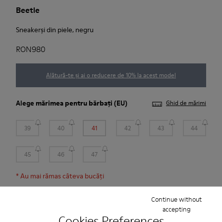
Beetle
Sneakerși din piele, negru
RON980
Alătură-te și ai o reducere de 10% la acest model
Alege
mărimea pentru bărbați
(EU)
Ghid de mărimi
39
40
41
42
43
44
45
46
47
*
Au mai rămas câteva bucăți
Continue without
Adaugă în coș
accepting
Cookies Preferences