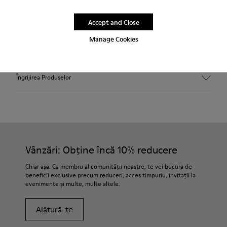
Livrare standard și în magazin gratuită pentru achiziții de
Accept and Close
peste 222 RON.
Manage Cookies
Perioadă de garanție de 2 ani.
Îngrijirea Produselor
Vânzări: Obține încă 10% reducere
Chiar așa. Ca membru al comunității noastre, te vei bucura de
beneficii exclusive precum reduceri, acces timpuriu, invitații la
evenimente și multe, multe altele.
Alătură-te