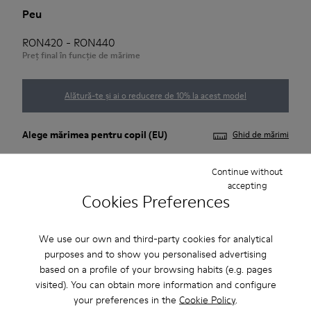
Peu
RON420 - RON440
Preț final în funcție de mărime
Alătură-te și ai o reducere de 10% la acest model
Alege
mărimea pentru copil
(EU)
Ghid de mărimi
25
26
27
28
29
30
Continue without
accepting
Cookies Preferences
31
32
33
34
*
Au mai rămas câteva bucăți
We use our own and third-party cookies for analytical
purposes and to show you personalised advertising
based on a profile of your browsing habits (e.g. pages
Adaugă în coș
visited). You can obtain more information and configure
your preferences in the
Cookie Policy
.