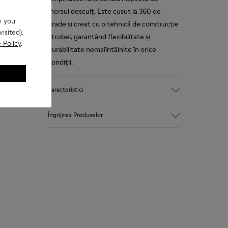
mersul desculț. Este cusut la 360 de
w you
grade și creat cu o tehnică de construcție
isited).
Strobel, garantând flexibilitate și
 Policy
.
durabilitate nemaiîntâlnite în orice
condiții.
Caracteristici
Parte superioară
Îngrijirea Produselor
Piele de vițel
Culoare
Argintiu
Talpă exterioară/Caracteristici
Cauciuc (20% reciclat)
Pantofii noștri sunt realizați din materiale
Sistem de închidere cu velcro
premium, atent selecționate. Folosirea
Șireturi elastice
produselor adecvate pentru îngrijirea
Tehnologie
pantofilor îi va proteja și le va asigura o
Certificare Podoactiva
rezistență mai îndelungată.
Branțuri