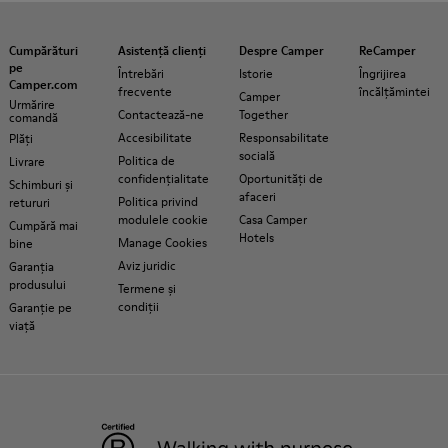
Cumpărături
Asistență clienți
Despre Camper
ReCamper
pe
Întrebări
Istorie
Îngrijirea
Camper.com
frecvente
încălțămintei
Camper
Urmărire
Contactează-ne
Together
comandă
Accesibilitate
Responsabilitate
Plăți
socială
Politica de
Livrare
confidențialitate
Oportunități de
Schimburi și
afaceri
Politica privind
retururi
modulele cookie
Casa Camper
Cumpără mai
Hotels
Manage Cookies
bine
Aviz juridic
Garanția
produsului
Termene și
condiții
Garanție pe
viață