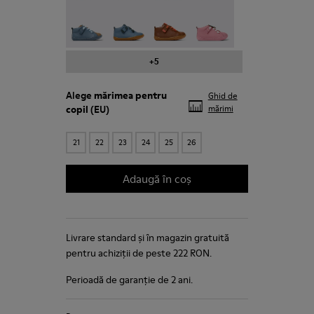
Twins - 80153-104
Peu - 80153-103
Peu - 80153-102
Peu - 80153-098
+5
Alege
mărimea pentru
Ghid de
copil
(EU)
mărimi
21
22
23
24
25
26
Adaugă în coș
Livrare standard și în magazin gratuită
pentru achiziții de peste 222 RON.
Perioadă de garanție de 2 ani.