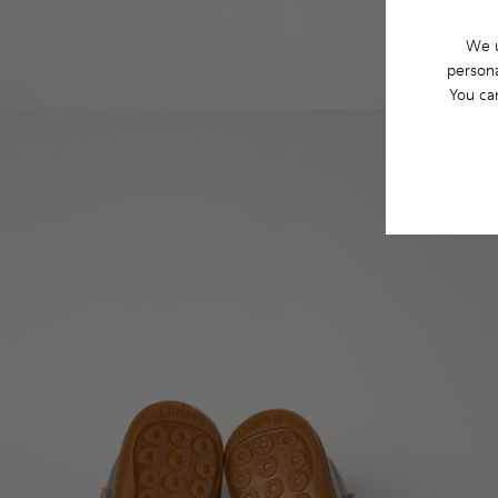
We u
persona
You ca