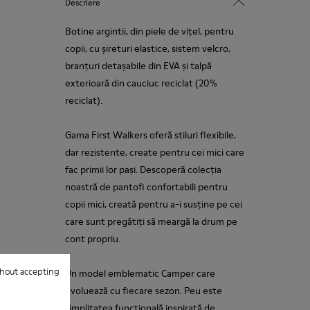
Descriere
Botine argintii, din piele de vițel, pentru
copii, cu șireturi elastice, sistem velcro,
branțuri detașabile din EVA și talpă
exterioară din cauciuc reciclat (20%
reciclat).
Gama First Walkers oferă stiluri flexibile,
dar rezistente, create pentru cei mici care
fac primii lor pași. Descoperă colecția
noastră de pantofi confortabili pentru
copii mici, creată pentru a-i susține pe cei
care sunt pregătiți să meargă la drum pe
cont propriu.
hout accepting
Un model emblematic Camper care
evoluează cu fiecare sezon. Peu este
simplitatea funcțională inspirată de