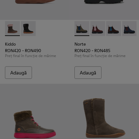
Kiddo - K900139-005 - Brown Gray
Kiddo - K900139-003
Norte - K900149-011 - Brown
Norte - K900149-026
Norte - K9001
Norte 
Kiddo
Norte
RON420 - RON490
RON420 - RON485
Preț final în funcție de mărime
Preț final în funcție de mărime
Adaugă
Adaugă