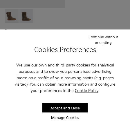
Peu - K900192-004 - Brown Gray
Peu - K900192-001 - Brown Gray
Peu
RON420 - RON445
Continue without
Preț final în funcție de mărime
accepting
Cookies Preferences
Adaugă
We use our own and third-party cookies for analytical
purposes and to show you personalised advertising
based on a profile of your browsing habits (e.g. pages
visited). You can obtain more information and configure
your preferences in the
Cookie Policy
.
Accept and Close
Manage Cookies