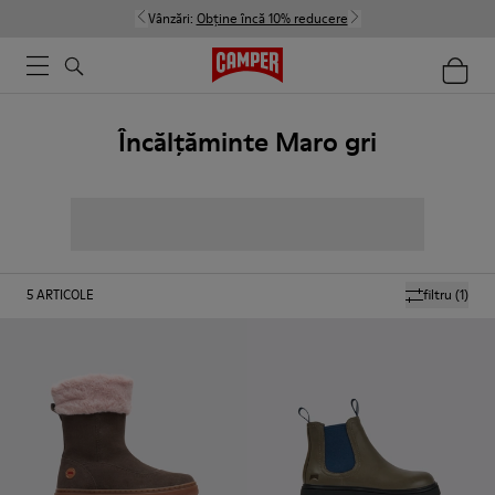
Vânzări:
Obține încă 10% reducere
Încălțăminte Maro gri
5
ARTICOLE
filtru
(1)