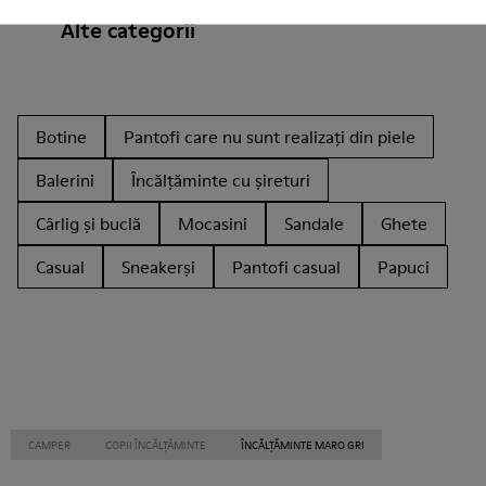
Alte categorii
Botine
Pantofi care nu sunt realizați din piele
Balerini
Încălțăminte cu șireturi
Cârlig și buclă
Mocasini
Sandale
Ghete
Casual
Sneakerși
Pantofi casual
Papuci
CAMPER
COPII ÎNCĂLȚĂMINTE
ÎNCĂLȚĂMINTE MARO GRI