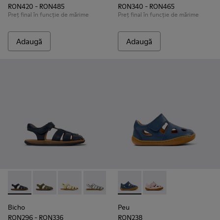
RON420 - RON485
RON340 - RON465
Preț final în funcție de mărime
Preț final în funcție de mărime
Adaugă
Adaugă
Bicho - 80177-077 - Sandale cu vârf închis din piele albastră 
Bicho - 80177-088
Bicho - 80177-086
Bicho - 80177-082
Bicho - 80177-078
Peu - K800665-001 - Sandale î
Bicho - 80177-074
Peu - K800665-002
Bicho - 80177-06
Bicho - 8
Bicho
Peu
RON296 - RON336
RON238