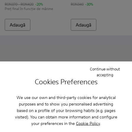
RON370 - RON420
-20%
RON340
-30%
Preț final în funcție de mărime
Adaugă
Adaugă
Continue without
accepting
Cookies Preferences
We use our own and third-party cookies for analytical
purposes and to show you personalised advertising
based on a profile of your browsing habits (e.g. pages
Peu - K800708-002 - Pantofi albaștri din piele pentru copii.
Peu - K800708-004
Peu - K800708-003
Peu Path - K800694-002 - Adid
Peu Path - K800694
Peu Path - K
Peu Pa
visited). You can obtain more information and configure
your preferences in the
Cookie Policy
.
Peu
Peu Path
RON375
RON234 - RON264