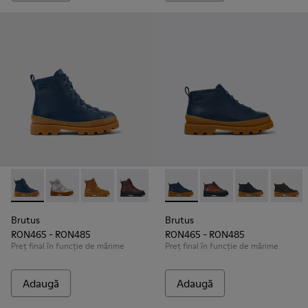
Brutus - K900179-021 - Blue
Brutus - K900179-035
Brutus - K900179-032
Brutus - K900179-031
Brutus - K900179-027
Brutus - K900370-006 - Botine
Brutus - K900179-026
Brutus - K900370-00
Brutus - K90017
Brutus - K900
Brutus - 
Brutus
Bru
Brutus
Brutus
RON465 - RON485
RON465 - RON485
Preț final în funcție de mărime
Preț final în funcție de mărime
Adaugă
Adaugă