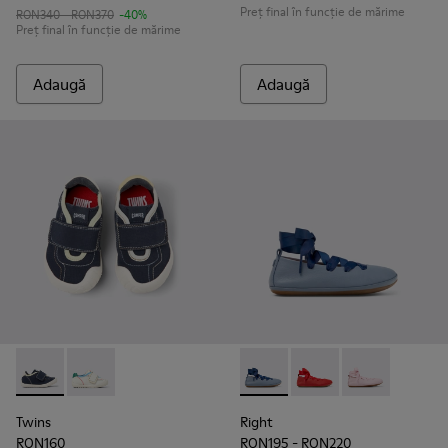
Preț final în funcție de mărime
RON340 - RON370
-40%
Preț final în funcție de mărime
Adaugă
Adaugă
Twins - K800682-004 - Pantofi sport multicolori din material t
Twins - K800682-002
Right - K800674-002 - Balerin
Right - K800674-003
Right - K8006
Twins
Right
RON160
RON195 - RON220