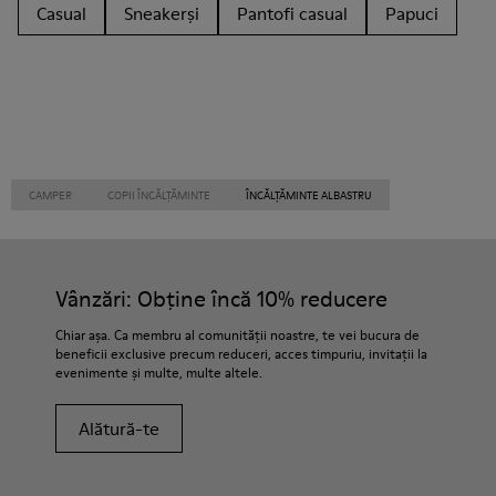
Casual
Sneakerși
Pantofi casual
Papuci
CAMPER
COPII ÎNCĂLȚĂMINTE
ÎNCĂLȚĂMINTE ALBASTRU
Vânzări: Obține încă 10% reducere
Chiar așa. Ca membru al comunității noastre, te vei bucura de
beneficii exclusive precum reduceri, acces timpuriu, invitații la
evenimente și multe, multe altele.
Alătură-te