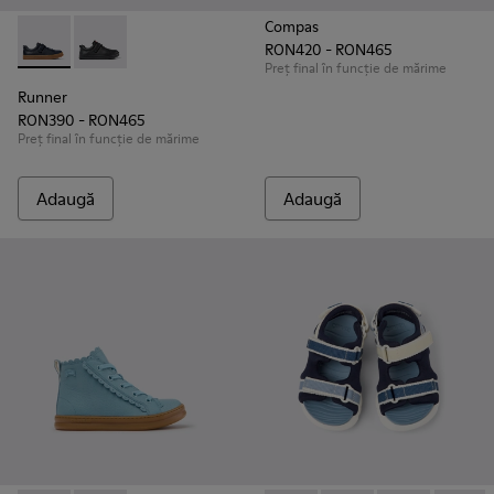
Compas
RON420 - RON465
Runner - K800319-006 - Pantofi sport albaștri din piele și mat
Runner - K800319-001
Preț final în funcție de mărime
Runner
RON390 - RON465
Preț final în funcție de mărime
Adaugă
Adaugă