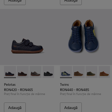
Adaugă
Adaugă
Pelotas - 80353-043 - Pantofi din piele și material textil pent
Pelotas - 80353-044
Pelotas - 80353-037
Pelotas - 80353-009
Twins - 90019-123 - Botine din
Twins - 90019-131
Twins - 90019
Twins -
Pelotas
Twins
RON420 - RON465
RON440 - RON485
Preț final în funcție de mărime
Preț final în funcție de mărime
Adaugă
Adaugă