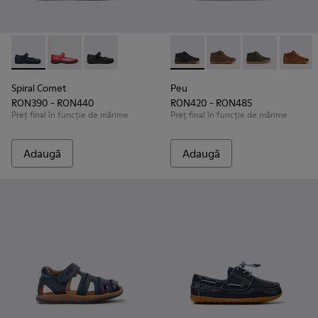
Spiral Comet - 80356-031 - Pantofi din piele albaștri pentru c
Spiral Comet - 80356-030
Spiral Comet - 80356-003
Peu - 90019-096 - Ghete din p
Peu - 90019-131
Peu - 90019-1
Peu - 9
Spiral Comet
Peu
RON390 - RON440
RON420 - RON485
Preț final în funcție de mărime
Preț final în funcție de mărime
Adaugă
Adaugă