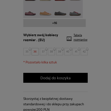
Peu - 20848-203
Peu - 20848-197
Peu - 20848-187
Peu - 20848-183
+16
Wybierz swój
kobiecy
Tabela
rozmiar
. (EU)
rozmiarów
35
36
37
38
39
40
41
42
*
Pozostało kilka sztuk
Dodaj do koszyka
Skorzystaj z bezpłatnej dostawy
standardowej i do sklepu przy zakupach
powyżej200 PLN