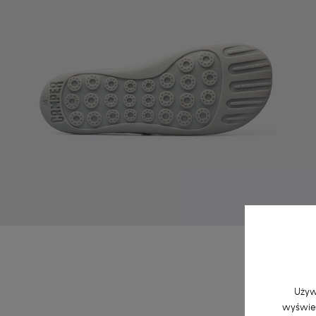
Używ
wyświet