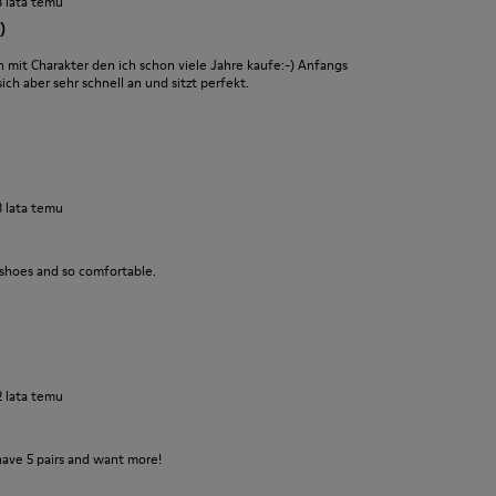
3 lata temu
)
it Charakter den ich schon viele Jahre kaufe:-) Anfangs
ch aber sehr schnell an und sitzt perfekt.
3 lata temu
 shoes and so comfortable.
2 lata temu
have 5 pairs and want more!