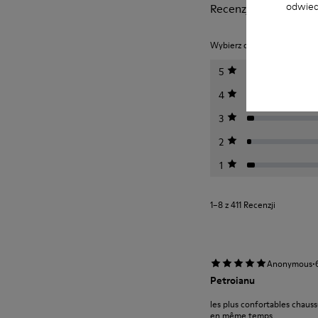
odwied
Recenzje Peu
Wybierz ocenę poniżej, aby 
5
4
3
2
1
1–8 z 411 Recenzji
·
Anonymous
Petroianu
les plus confortables chauss
en même temps