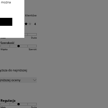
i można
Średnia ocena klientów
Ogólne
4
Regulacja
Mala
Duża
Szerokość
Wąska
Szeroki
yższa do najniższej
jniższej oceny
Regulacja
Mala
Duża