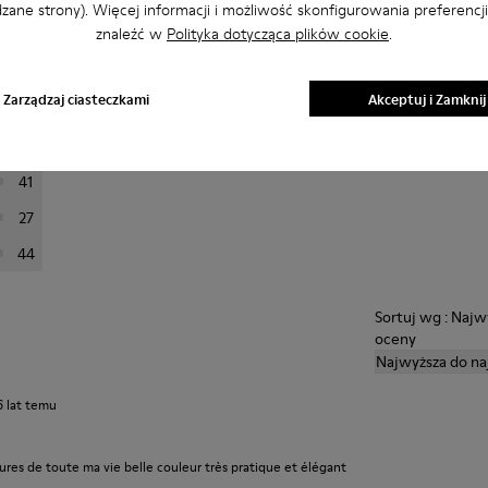
zane strony). Więcej informacji i możliwość skonfigurowania preferencj
znaleźć w
Polityka dotycząca plików cookie
.
przefiltrować opinie.
Zarządzaj ciasteczkami
Akceptuj i Zamknij
223
76
41
27
44
Sortuj wg : Najw
oceny
Najwyższa do na
6 lat temu
ures de toute ma vie belle couleur très pratique et élégant