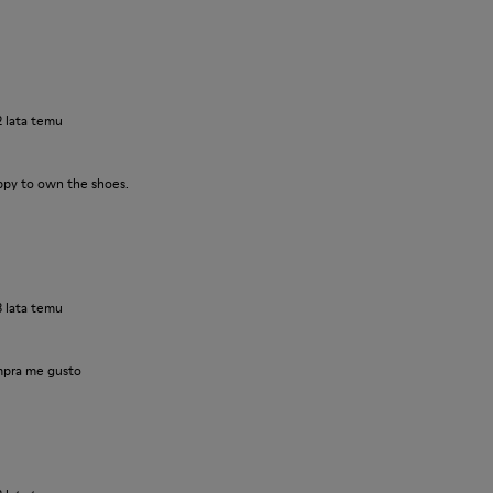
2 lata temu
ppy to own the shoes.
3 lata temu
pra me gusto