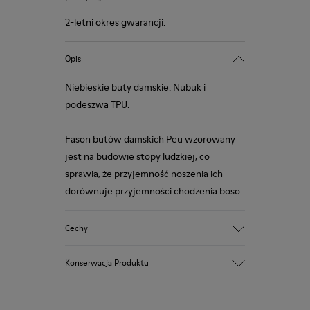
2-letni okres gwarancji.
Opis
Niebieskie buty damskie. Nubuk i
podeszwa TPU.
Fason butów damskich Peu wzorowany
jest na budowie stopy ludzkiej, co
sprawia, że przyjemność noszenia ich
dorównuje przyjemności chodzenia boso.
Cechy
Cholewka:
Konserwacja Produktu
Nubuk (Skóra cielęca)
Kolor: niebieski
Podeszwa/Cechy: