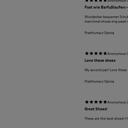
·
Anonymous
Fast wie Barfußlaufen:-
Wunderbar bequemer Schuh m
manchmal etwas eng passt si
Przetłumacz Opinię
·
Anonymous
Love these shoes
My second pair! Love these
Przetłumacz Opinię
·
Anonymous
Great Shoes!
These are the best shoes! I 