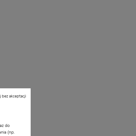
 bez akceptacji
az do
nia (np.