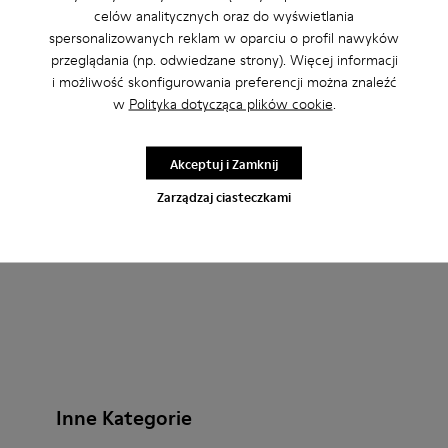
Peu Path - K201815-004 - Niebieskie sneakersy damskie z n
Peu Path - K201815-003
Peu - 20848-228 - Niebieski
Peu - 20848-274
Peu - 20848-2
Peu - 
celów analitycznych oraz do wyświetlania
spersonalizowanych reklam w oparciu o profil nawyków
Peu Path
Peu
przeglądania (np. odwiedzane strony). Więcej informacji
366 zł
715 zł
i możliwość skonfigurowania preferencji można znaleźć
610 zł
-40%
w
Polityka dotycząca plików cookie
.
Dodaj
Dodaj
Akceptuj i Zamknij
Zarządzaj ciasteczkami
Inne Kategorie