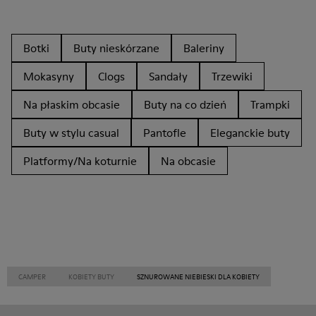
Botki
Buty nieskórzane
Baleriny
Mokasyny
Clogs
Sandały
Trzewiki
Na płaskim obcasie
Buty na co dzień
Trampki
Buty w stylu casual
Pantofle
Eleganckie buty
Platformy/Na koturnie
Na obcasie
CAMPER
KOBIETY BUTY
SZNUROWANE NIEBIESKI DLA KOBIETY