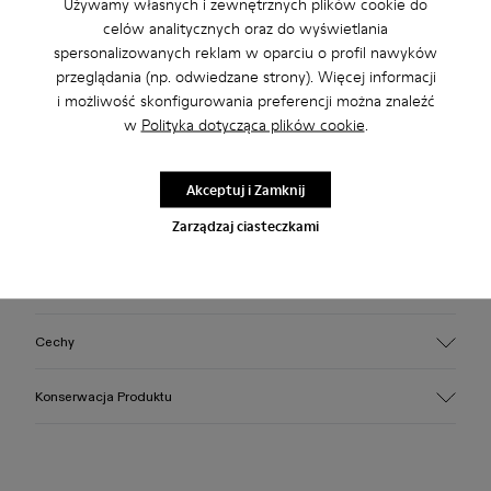
Używamy własnych i zewnętrznych plików cookie do
celów analitycznych oraz do wyświetlania
spersonalizowanych reklam w oparciu o profil nawyków
Skorzystaj z bezpłatnej dostawy standardowej i do sklepu
przeglądania (np. odwiedzane strony). Więcej informacji
przy zakupach powyżej200 PLN
i możliwość skonfigurowania preferencji można znaleźć
w
Polityka dotycząca plików cookie
.
2-letni okres gwarancji.
Opis
Akceptuj i Zamknij
Zarządzaj ciasteczkami
Trójkolorowe sznurowane buty ze skóry, z wkładkami
OrthoLite® Recycled™ i podeszwami z gumy (30% guma
naturalna, 20% guma z recyklingu).
Cechy
Cholewka
Konserwacja Produktu
100% skóra (złoty certyfikat LWG)
Kolor
Wielokolorowy
Podeszwa/Cechy