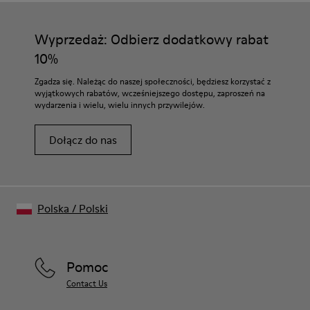
Nasze buty są wykonane ze starannie dobranych materiałów
Guma (30% naturalna, 20% z recyklingu)
najwyższej jakości. Stosowanie do pielęgnacji obuwia
Wkładka
odpowiednich produktów zapewni im ochronę i trwałość.
Wyprzedaż: Odbierz dodatkowy rabat
- Wkładka OrthoLite® Recycled™
Podszewka
10%
Szczegółowe instrukcje dotyczące pielęgnacji butów można
72% skóra, 28% tkanina (45% poliester z recyklingu - 35%
znaleźć w naszym
Przewodniku po pielęgnacji obuwia
.
Zgadza się. Należąc do naszej społeczności, będziesz korzystać z
bawełna z recyklingu - 20% wiskoza)
wyjątkowych rabatów, wcześniejszego dostępu, zaproszeń na
wydarzenia i wielu, wielu innych przywilejów.
Dołącz do nas
Polska
/
Polski
Pomoc
Contact Us