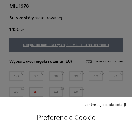
MIL 1978
Buty ze skóry szczotkowanej
1 150 zł
Dołącz do nas i skorzystaj z 10% rabatu na ten model
Wybierz swój
męski rozmiar
(EU)
Tabela rozmiarów
36
37
38
39
40
41
42
43
44
45
Kontynuuj bez akceptacji
*
Pozostało kilka sztuk
Preferencje Cookie
Dodaj do koszyka