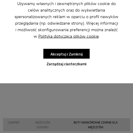
Używamy własnych i zewnętrznych plików cookie do
Inne Kategorie
celów analitycznych oraz do wyświetlania
spersonalizowanych reklam w oparciu o profil nawyków
przeglądania (np. odwiedzane strony). Więcej informacji
i możliwość skonfigurowania preferencji można znaleźć
w
Polityka dotycząca plików cookie
.
Botki
Baleriny
Sznurowane
Mokasyny
Clogs
Sandały
Trzewiki
Buty na co dzień
Akceptuj i Zamknij
Trampki
Pantofle
Eleganckie buty
Zarządzaj ciasteczkami
Platformy/Na koturnie
Na obcasie
CAMPER
MĘŻCZYŹNI
BUTY NIESKÓRZANE CZARNE DLA
DODATKI
MĘŻCZYŹNI