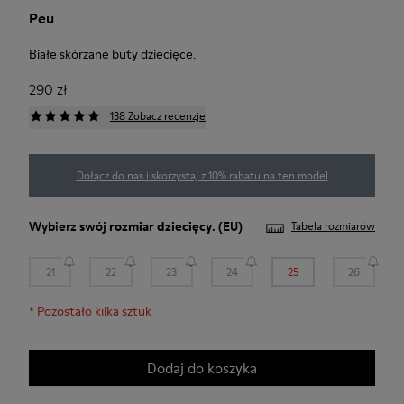
Peu
Białe skórzane buty dziecięce.
290 zł
138 Zobacz recenzje
Dołącz do nas i skorzystaj z 10% rabatu na ten model
Wybierz swój
rozmiar dziecięcy
. (EU)
Tabela rozmiarów
21
22
23
24
25
26
*
Pozostało kilka sztuk
Dodaj do koszyka