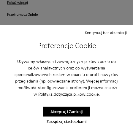
Pokaż więcej
Przetłumacz Opinię
Kontynuuj bez akceptacji
Regulacja
Preferencje Cookie
Mala
Duża
Szerokość
Wąska
Szeroki
Używamy własnych i zewnętrznych plików cookie do
celów analitycznych oraz do wyświetlania
·
spersonalizowanych reklam w oparciu o profil nawyków
Anonymous
2 lata temu
przeglądania (np. odwiedzane strony). Więcej informacji
Toll verarbeiteter super flexibler Konderschuh
i możliwość skonfigurowania preferencji można znaleźć
Wie auch der Erwachsenen Schuh ist dieser Kinderschuh super
w
Polityka dotycząca plików cookie
.
verarbeitet und mit einer flexiblen Sohle ausgestattet was für Kinderfüße
besonders wichtig ist!
Akceptuj i Zamknij
Przetłumacz Opinię
Zarządzaj ciasteczkami
Regulacja