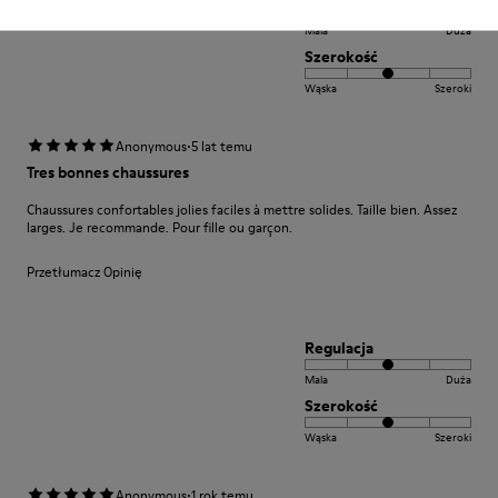
Mala
Duża
Szerokość
Wąska
Szeroki
·
Anonymous
5 lat temu
Tres bonnes chaussures
Chaussures confortables jolies faciles à mettre solides. Taille bien. Assez
larges. Je recommande. Pour fille ou garçon.
Przetłumacz Opinię
Regulacja
Mala
Duża
Szerokość
Wąska
Szeroki
·
Anonymous
1 rok temu