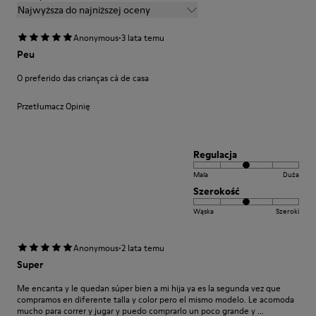
Najwyższa do najniższej oceny
·
Anonymous
3 lata temu
Peu
O preferido das crianças cá de casa
Przetłumacz Opinię
Regulacja
Mala
Duża
Szerokość
Wąska
Szeroki
·
Anonymous
2 lata temu
Super
Me encanta y le quedan súper bien a mi hija ya es la segunda vez que
compramos en diferente talla y color pero el mismo modelo. Le acomoda
mucho para correr y jugar y puedo comprarlo un poco grande y ...