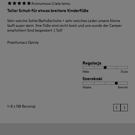
·
Anonymous
2 lata temu
Toller Schuh für etwas breitere Kinderfüße
Sehr weiche Sohle/Barfußschuhe + sehr weiches Leder unsere Kleine
läuft super darin. Ihre Füße sind recht breit und uns wurde der Camper
empfohlen! Sind begeistert :) Toll!
Przetłumacz Opinię
Regulacja
Mala
Duża
Szerokość
Wąska
Szeroki
1–8 z 138 Recenzji