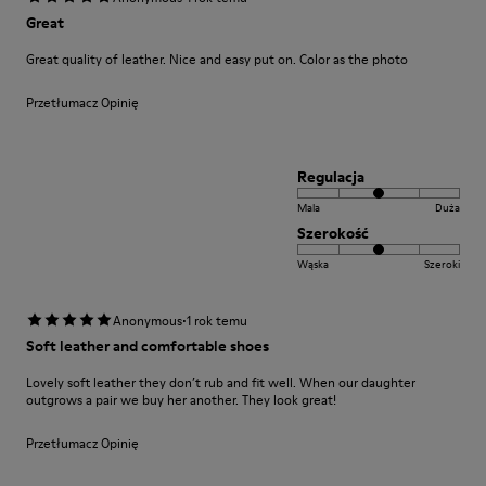
Great
Great quality of leather. Nice and easy put on. Color as the photo
Przetłumacz Opinię
Regulacja
Mala
Duża
Szerokość
Wąska
Szeroki
·
Anonymous
1 rok temu
Soft leather and comfortable shoes
Lovely soft leather they don’t rub and fit well. When our daughter
outgrows a pair we buy her another. They look great!
Przetłumacz Opinię