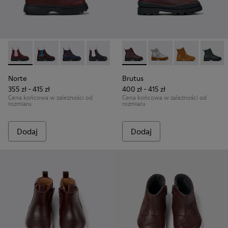
Norte - K900149-026 - Bordowe trzewiki dziecięce ze skóry.
Norte - K900149-025
Norte - K900149-024
Norte - K900149-023
Norte - K900149-022
Brutus - K900179-031 - Bordo
Norte - K900149-021
Brutus - K900179-035
Norte - K900149
Brutus - K900
Norte - K9
Brutus 
No
Norte
Brutus
355 zł - 415 zł
400 zł - 415 zł
Cena końcowa w zależności od
Cena końcowa w zależności od
rozmiaru
rozmiaru
Dodaj
Dodaj