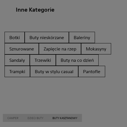
Inne Kategorie
Botki
Buty nieskórzane
Baleriny
Sznurowane
Zapięcie na rzep
Mokasyny
Sandały
Trzewiki
Buty na co dzień
Trampki
Buty w stylu casual
Pantofle
CAMPER
DZIECI BUTY
BUTY KASZTANOWY