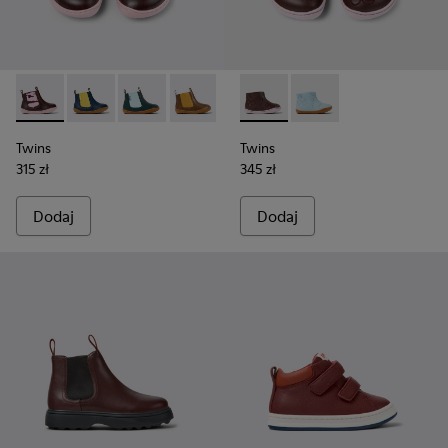
Twins - K900348-009 - Bordowe trzewiki dziecięce ze skóry.
Twins - K900348-008
Twins - K900348-006
Twins - K900348-003
Twins - K900348-001
Twins - K900205-005 - Bordo
Twins - K900205-006
Twins
Twins
315 zł
345 zł
Dodaj
Dodaj