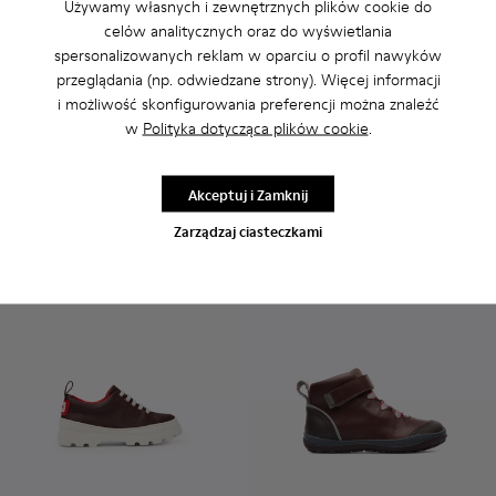
Używamy własnych i zewnętrznych plików cookie do
celów analitycznych oraz do wyświetlania
spersonalizowanych reklam w oparciu o profil nawyków
Brutus - K900179-014 - Bordowe skórzane botki ze sznurow
Brutus - K900179-035
Brutus - K900179-032
Brutus - K900179-031 - Bordowe trzewik
Brutus - K900179-027
Peu - 90019-113 - Burgundy
Brutus - K900179-026
Peu - 90019-131
Brutus - K900179
Peu - 90019-1
Brutus - 
Peu - 9
Bru
przeglądania (np. odwiedzane strony). Więcej informacji
i możliwość skonfigurowania preferencji można znaleźć
Brutus
Peu
400 zł - 415 zł
355 zł - 375 zł
w
Polityka dotycząca plików cookie
.
Cena końcowa w zależności od
Cena końcowa w zależności od
rozmiaru
rozmiaru
Akceptuj i Zamknij
Dodaj
Dodaj
Zarządzaj ciasteczkami