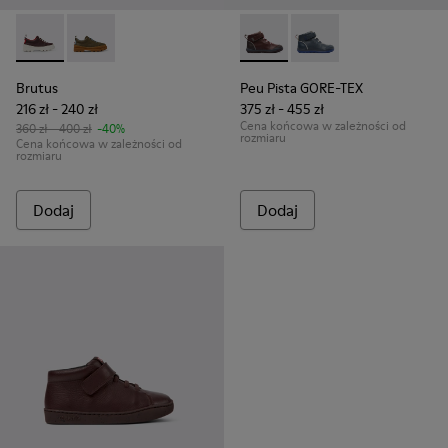
Brutus - K800420-006 - Bordowe buty dziecięce z bawełny 
Brutus - K800420-007
Peu Pista GORE-TEX - K9001
Peu Pista GORE-TEX 
Brutus
Peu Pista GORE-TEX
216 zł - 240 zł
375 zł - 455 zł
Cena końcowa w zależności od
360 zł - 400 zł
-40%
rozmiaru
Cena końcowa w zależności od
rozmiaru
Dodaj
Dodaj