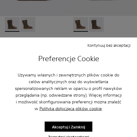
Peu - K900192-001 - Brown Gray
Peu - K900192-004 - Szarobrązowe trzewiki z nubuk
Peu - K900192-004 - Szarobr
Peu - K900192-001 - 
Peu
Peu
Kontynuuj bez akceptacji
320 zł - 340 zł
355 zł - 380 zł
Cena końcowa w zależności od
Cena końcowa w zależności od
rozmiaru
rozmiaru
Preferencje Cookie
Dodaj
Dodaj
Używamy własnych i zewnętrznych plików cookie do
celów analitycznych oraz do wyświetlania
spersonalizowanych reklam w oparciu o profil nawyków
przeglądania (np. odwiedzane strony). Więcej informacji
i możliwość skonfigurowania preferencji można znaleźć
w
Polityka dotycząca plików cookie
.
Akceptuj i Zamknij
Zarządzaj ciasteczkami