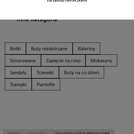
Inne Kategorie
Botki
Buty nieskórzane
Baleriny
Sznurowane
Zapięcie na rzep
Mokasyny
Sandały
Trzewiki
Buty na co dzień
Trampki
Pantofle
CAMPER
DZIECI BUTY
BUTY W STYLU CASUAL BRĄZOWO SZARE