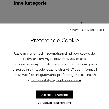
Inne Kategorie
Botki
Buty nieskórzane
Baleriny
Kontynuuj bez akceptacji
Sznurowane
Zapięcie na rzep
Mokasyny
Preferencje Cookie
Sandały
Trzewiki
Buty na co dzień
Używamy własnych i zewnętrznych plików cookie do
Trampki
Buty w stylu casual
celów analitycznych oraz do wyświetlania
spersonalizowanych reklam w oparciu o profil nawyków
przeglądania (np. odwiedzane strony). Więcej informacji
i możliwość skonfigurowania preferencji można znaleźć
w
Polityka dotycząca plików cookie
.
Akceptuj i Zamknij
CAMPER
DZIECI BUTY
PANTOFLE NIEBIESKI
Zarządzaj ciasteczkami