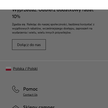
Wyprzedaż: Odbierz dodatkowy rabat
10%
Zgadza się. Należąc do naszej społeczności, będziesz korzystać z
wyjątkowych rabatów, wcześniejszego dostępu, zaproszeń na
wydarzenia i wielu, wielu innych przywilejów.
Dołącz do nas
Polska
/
Polski
Pomoc
Contact Us
Sklepy camper