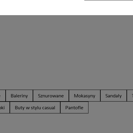
e
Baleriny
Sznurowane
Mokasyny
Sandały
ki
Buty w stylu casual
Pantofle