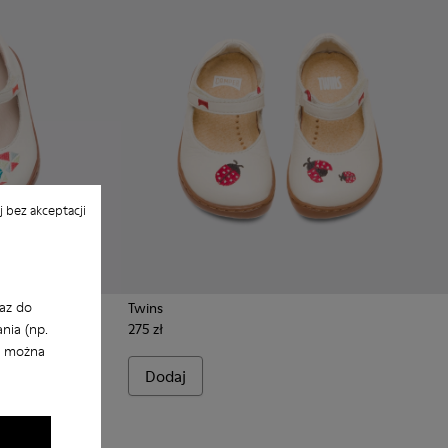
 bez akceptacji
az do
Twins
nia (np.
275 zł
i można
Dodaj