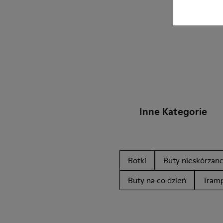
Inne Kategorie
Botki
Buty nieskórzan
Buty na co dzień
Tramp