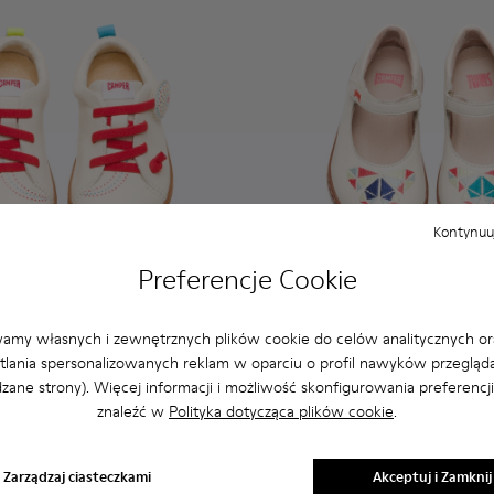
Kontynuuj
Preferencje Cookie
amy własnych i zewnętrznych plików cookie do celów analitycznych or
Twins
lania spersonalizowanych reklam w oparciu o profil nawyków przegląda
245 zł
zane strony). Więcej informacji i możliwość skonfigurowania preferencj
znaleźć w
Polityka dotycząca plików cookie
.
Dodaj
Zarządzaj ciasteczkami
Akceptuj i Zamknij