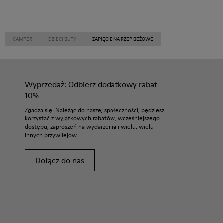
CAMPER
DZIECI BUTY
ZAPIĘCIE NA RZEP BEŻOWE
Wyprzedaż: Odbierz dodatkowy rabat
10%
Zgadza się. Należąc do naszej społeczności, będziesz
korzystać z wyjątkowych rabatów, wcześniejszego
dostępu, zaproszeń na wydarzenia i wielu, wielu
innych przywilejów.
Dołącz do nas