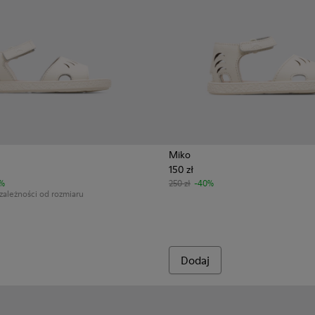
Miko
150 zł
kóry i tkaniny.
9-005
K800489-003
uga - K800489-001
%
250 zł
-40%
ależności od rozmiaru
Dodaj