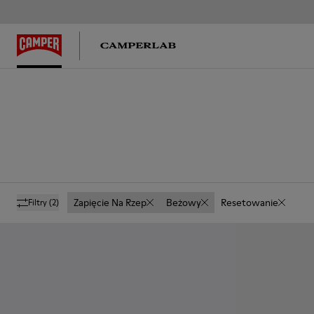
Zapięcie Na Rzep
Beżowy
Resetowanie
Filtry
(2)