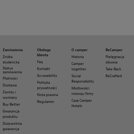
Zamówienia
Obsługa
O camper
ReCamper
klienta
Zniżka
Historia
Pielęgnacja
Faq
studencka
obuwia
Camper
Status
Kontakt
together
Take Back
zamówienia
Accessibility
Social
ReCrafted
Płatności
Responsibility
Polityka
Dostawa
prywatności
Możliwości
Zwroty i
rozwoju firmy
Nota prawna
wymiany
Casa Camper
Regulamin
Buy Better
Hotels
Gwarancja
produktu
Dożywotnia
gwarancja