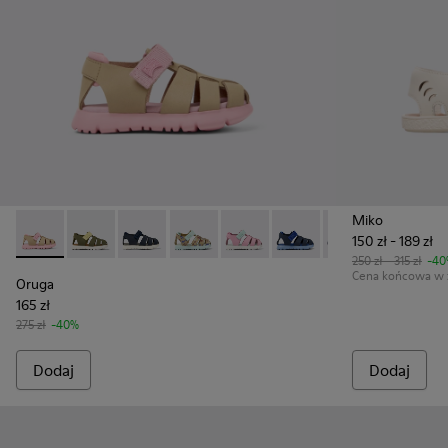
Miko
150 zł - 189 zł
Oruga - K800489-014 - Wielokolorowe sandały dziecięce ze s
Oruga - K800489-015
Oruga - K800489-013
Oruga - K800489-011
Oruga - K800489-010
Oruga - K800489-009
Oruga - K80048
Oruga - 
Or
250 zł - 315 zł
-40
Cena końcowa w z
Oruga
165 zł
275 zł
-40%
Dodaj
Dodaj