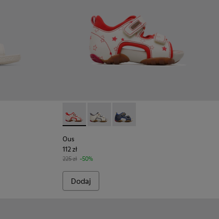
Ous - 80530-036 - Beige
Ous - 80530-031
Ous - 80530-030
Ous
112 zł
225 zł
-50%
Dodaj