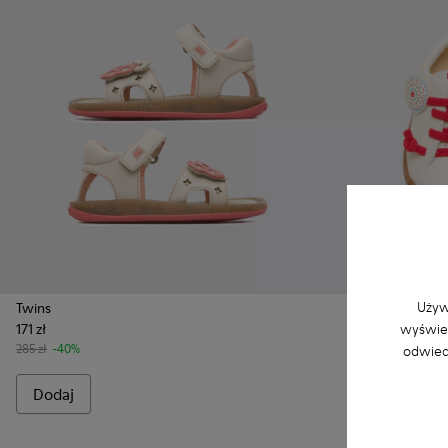
Używ
Twins
Twins
wyświet
171 zł
275 zł
285 zł
-40%
odwied
Dodaj
Dodaj