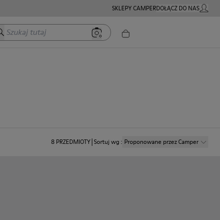
SKLEPY CAMPER
DOŁĄCZ DO NAS
MOJE K
zukaj tutaj
8
PRZEDMIOTY
Sortuj wg
:
Proponowane przez Camper