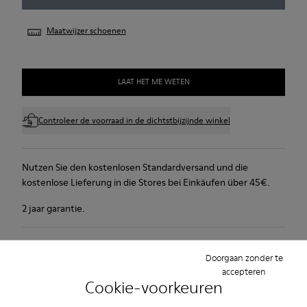
Maatwijzer schoenen
LAAT HET ME WETEN
Controleer de voorraad in de dichtstbijzijnde winkel
Nutzen Sie den kostenlosen Standardversand und die
kostenlose Lieferung in die Stores bei Einkäufen über 45€.
2 jaar garantie.
Productverzorging
Doorgaan zonder te
accepteren
Cookie-voorkeuren