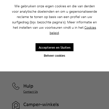
We gebruiken onze eigen cookies en die van derden
voor analytische doeleinden en om u gepersonaliseerde
Uitverkoop: krijg 10% extra korting
reclame te tonen op basis van een profiel van uw
Ja, dat klopt. Als lid van onze community krijg je exclusieve
surfgedrag (bijv. bezochte pagina's). Meer informatie en
voordelen zoals kortingen, vroege toegang, uitnodigingen voor
het instellen van uw voorkeuren vindt u in het
Cookies
events en nog veel, veel meer.
beleid
.
Kom erbij
Accepteren en Sluiten
Beheer cookies
Nederland
/
Nederlands
Hulp
Contact Us
Camper-winkels