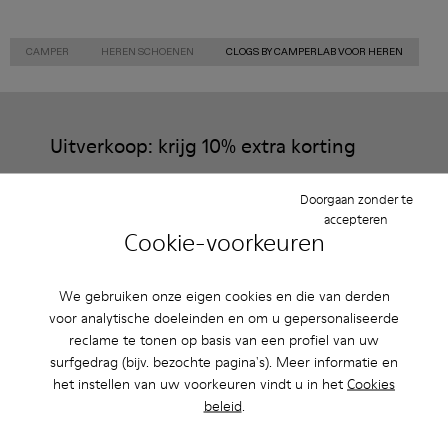
CAMPER
HEREN SCHOENEN
CLOGS BY CAMPERLAB VOOR HEREN
Uitverkoop: krijg 10% extra korting
Ja, dat klopt. Als lid van onze community krijg je exclusieve
voordelen zoals kortingen, vroege toegang, uitnodigingen voor
Doorgaan zonder te
events en nog veel, veel meer.
accepteren
Cookie-voorkeuren
Kom erbij
We gebruiken onze eigen cookies en die van derden
voor analytische doeleinden en om u gepersonaliseerde
reclame te tonen op basis van een profiel van uw
Nederland
/
Nederlands
surfgedrag (bijv. bezochte pagina's). Meer informatie en
het instellen van uw voorkeuren vindt u in het
Cookies
beleid
.
Hulp