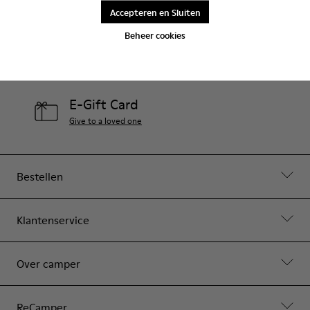
Accepteren en Sluiten
Contact Us
Beheer cookies
Camper-winkels
Onze dichtstbijzijnde winkel zoeken
E-Gift Card
Give to a loved one
Bestellen
Klantenservice
Over camper
ReCamper