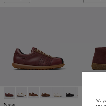
Pelotas - K101018-007 - Meerkleurige leren schoen voor her
Pelotas - K101018-010
Pelotas - K101018-009
Pelotas - K101018-004
Pelotas - K101018-003
Pelotas - K101018-002
Pelotas - K10101
Peu Terreno 
Peu T
We geb
Pelotas
Peu Terreno
om u g