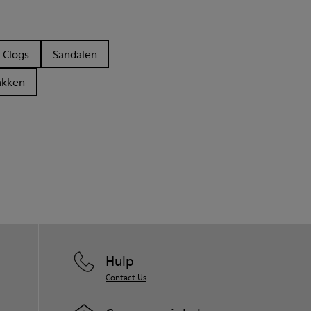
Clogs
Sandalen
akken
Hulp
Contact Us