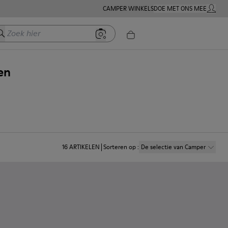
CAMPER WINKELS
DOE MET ONS MEE
MIJN A
oek hier
en
16
ARTIKELEN
Sorteren op
:
De selectie van Camper