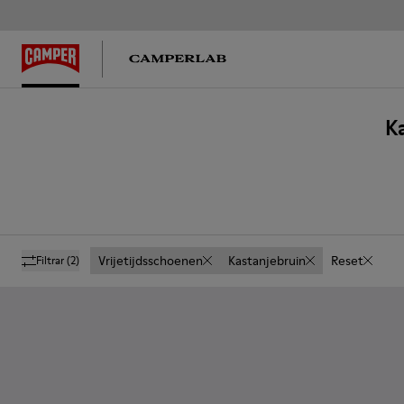
K
Vrijetijdsschoenen
Kastanjebruin
Reset
Filtrar
(2)