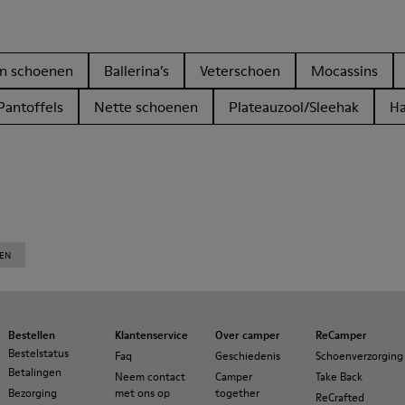
en schoenen
Ballerina’s
Veterschoen
Mocassins
Pantoffels
Nette schoenen
Plateauzool/Sleehak
H
REN
Bestellen
Klantenservice
Over camper
ReCamper
Bestelstatus
Faq
Geschiedenis
Schoenverzorging
Betalingen
Neem contact
Camper
Take Back
Bezorging
met ons op
together
ReCrafted