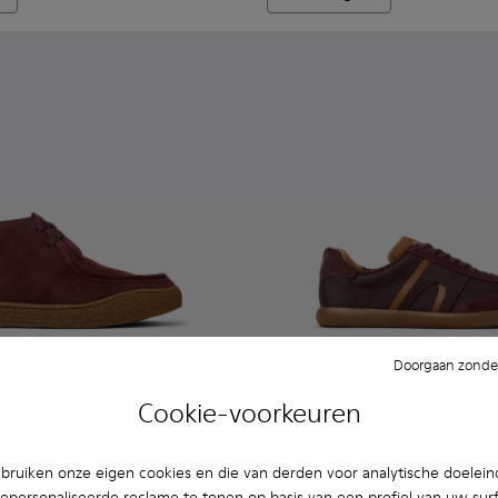
Doorgaan zonder
Cookie-voorkeuren
en.
8-001
- K300530-001 - Bordeaux suède enkelboots voor heren.
erreno - K300530-009
Peu Terreno - K300530-006
Peu Terreno - K300530-005
Peu Terreno - K300530-004
Peu Terreno - K300530-003
Pelotas Soller - K101056-002
Pelotas Soller - K101
Pelotas Soller
ruiken onze eigen cookies en die van derden voor analytische doelei
Pelotas Soller
epersonaliseerde reclame te tonen op basis van een profiel van uw sur