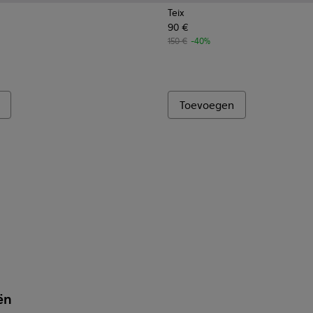
Teix
90 €
150 €
-40%
Toevoegen
ën