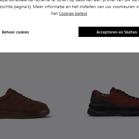
72 €
bezochte pagina's). Meer informatie en het instellen van uw voorkeuren vi
120 €
-40%
het
Cookies beleid
.
Toevoegen
Beheer cookies
Accepteren en Sluiten