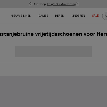
Uitverkoop:
krijg 10% extra korting
Z
NIEUW BINNEN
DAMES
HEREN
KINDEREN
SALE
astanjebruine vrijetijdsschoenen voor Her