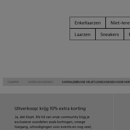
Enkellaarzen
Niet-ler
Laarzen
Sneakers
CAMPER
HEREN SCHOENEN
KASTANJEBRUINE VRIJETIJDSSCHOENEN VOOR HE
Uitverkoop: krijg 10% extra korting
Ja, dat klopt. Als lid van onze community krijg je
exclusieve voordelen zoals kortingen, vroege
toegang, uitnodigingen voor events en nog veel,