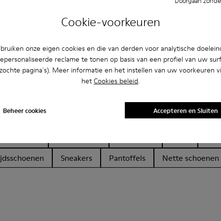
Doorgaan zonder
Cookie-voorkeuren
ruiken onze eigen cookies en die van derden voor analytische doelei
epersonaliseerde reclame te tonen op basis van een profiel van uw sur
bezochte pagina's). Meer informatie en het instellen van uw voorkeuren vi
het
Cookies beleid
.
ën
Beheer cookies
Accepteren en Sluiten
en schoenen
Veterschoen
Mocassins
Clogs
San
tijdsschoenen
Sneakers
Pantoffels
Nette schoenen