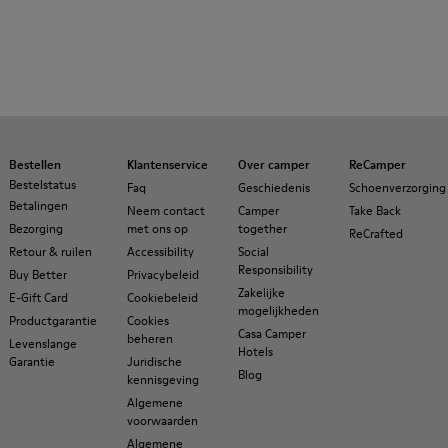
Bestellen
Klantenservice
Over camper
ReCamper
Bestelstatus
Faq
Geschiedenis
Schoenverzorging
Betalingen
Neem contact
Camper
Take Back
Bezorging
met ons op
together
ReCrafted
Retour & ruilen
Accessibility
Social
Responsibility
Buy Better
Privacybeleid
Zakelijke
E-Gift Card
Cookiebeleid
mogelijkheden
Productgarantie
Cookies
Casa Camper
beheren
Levenslange
Hotels
Garantie
Juridische
Blog
kennisgeving
Algemene
voorwaarden
Algemene