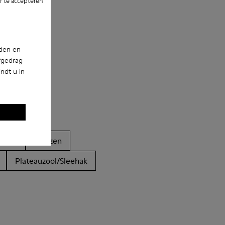
 te accepteren
nden en
fgedrag
ndt u in
dalen
Laarzen
Plateauzool/Sleehak