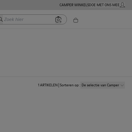
CAMPER WINKELS
DOE MET ONS MEE
MIJN A
oek hier
1
ARTIKELEN
Sorteren op
:
De selectie van Camper