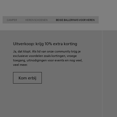
CAMPER
HEREN SCHOENEN
BEIGE BALLERINA’S VOOR HEREN
Uitverkoop: krijg 10% extra korting
Ja, dat klopt. Als lid van onze community krijg je
exclusieve voordelen zoals kortingen, vroege
toegang, uitnodigingen voor events en nog veel,
veel meer.
Kom erbij