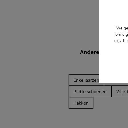
We geb
om u g
(bijv. 
Andere Categorie
Enkellaarzen
Niet-ler
Platte schoenen
Vrije
Hakken