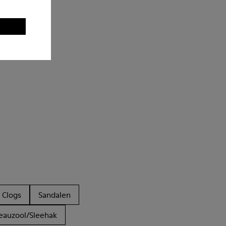
Clogs
Sandalen
eauzool/Sleehak