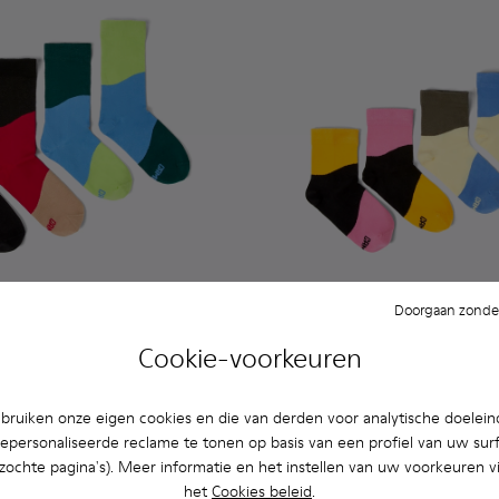
Doorgaan zonder
Odd Socks Pack
Cookie-voorkeuren
28 €
35 €
-20%
ruiken onze eigen cookies en die van derden voor analytische doelei
Toevoegen
epersonaliseerde reclame te tonen op basis van een profiel van uw sur
bezochte pagina's). Meer informatie en het instellen van uw voorkeuren vi
het
Cookies beleid
.