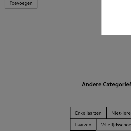
Toevoegen
Toevoegen
Andere Categorie
Enkellaarzen
Niet-ler
Laarzen
Vrijetijdsscho