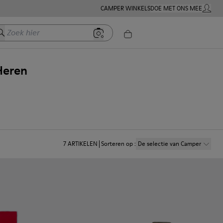
CAMPER WINKELS
DOE MET ONS MEE
MIJN A
oek hier
Heren
7
ARTIKELEN
Sorteren op
:
De selectie van Camper