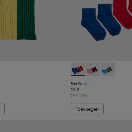
Sox Socks - KA00043-002 - M
Sox Socks - KA00043-
Sox Socks - K
Sox Socks
20 €
25 €
-20%
Toevoegen