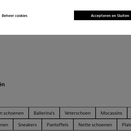
Beheer cookies
Accepteren en Sluiten
ën
en schoenen
Ballerina’s
Veterschoen
Mocassins
enen
Sneakers
Pantoffels
Nette schoenen
Plat