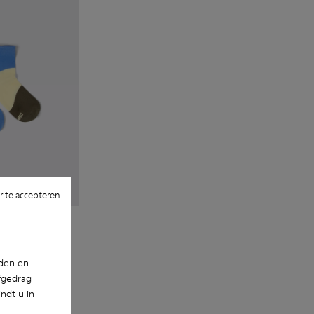
 te accepteren
nden en
fgedrag
ndt u in