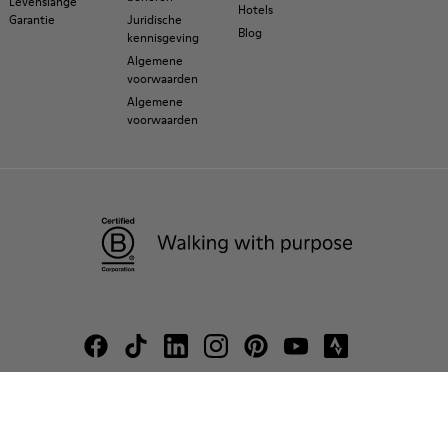
Levenslange
Hotels
Garantie
Juridische
Blog
kennisgeving
Algemene
voorwaarden
Algemene
voorwaarden