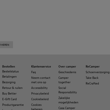
R HEREN
Bestellen
Klantenservice
Over camper
ReCamper
Bestelstatus
Faq
Geschiedenis
Schoenverzorging
Betalingen
Neem contact
Camper
Take Back
Bezorging
met ons op
together
ReCrafted
Retour & ruilen
Accessibility
Social
Responsibility
Buy Better
Privacybeleid
Zakelijke
E-Gift Card
Cookiebeleid
mogelijkheden
Productgarantie
Cookies
Casa Camper
beheren