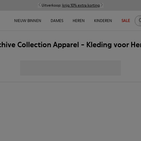
Uitverkoop:
krijg 10% extra korting
Z
NIEUW BINNEN
DAMES
HEREN
KINDEREN
SALE
chive Collection Apparel - Kleding voor He