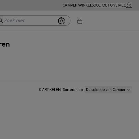
CAMPER WINKELS
DOE MET ONS MEE
MIJN A
oek hier
ren
0
ARTIKELEN
Sorteren op
:
De selectie van Camper