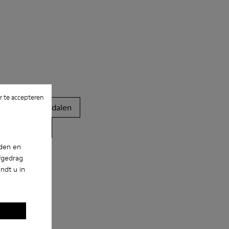
 te accepteren
Clogs
Sandalen
te schoenen
nden en
fgedrag
ndt u in