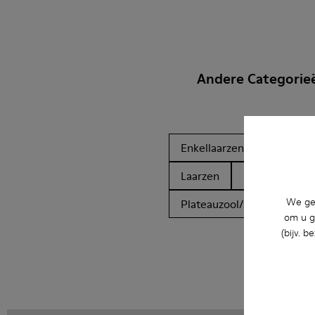
Andere Categorie
Enkellaarzen
Niet-ler
Laarzen
Platte schoen
We geb
Plateauzool/Sleehak
H
om u g
(bijv. 