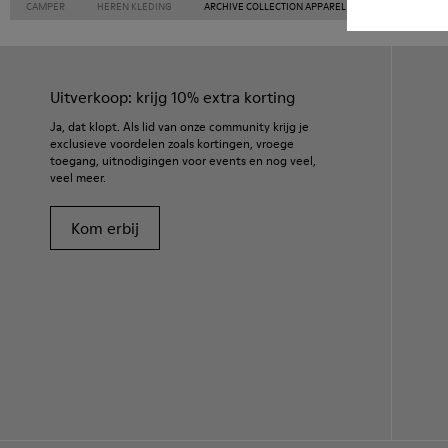
CAMPER
HEREN KLEDING
ARCHIVE COLLECTION APPAREL KLEDING VOOR HERE
Uitverkoop: krijg 10% extra korting
Ja, dat klopt. Als lid van onze community krijg je
exclusieve voordelen zoals kortingen, vroege
toegang, uitnodigingen voor events en nog veel,
veel meer.
Kom erbij