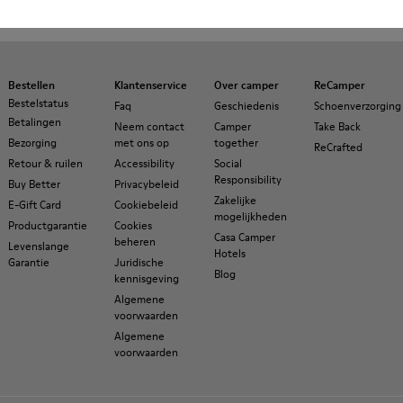
N
Bestellen
Klantenservice
Over camper
ReCamper
Bestelstatus
Faq
Geschiedenis
Schoenverzorging
Betalingen
Neem contact
Camper
Take Back
Bezorging
met ons op
together
ReCrafted
Retour & ruilen
Accessibility
Social
Responsibility
Buy Better
Privacybeleid
Zakelijke
E-Gift Card
Cookiebeleid
mogelijkheden
Productgarantie
Cookies
Casa Camper
beheren
Levenslange
Hotels
Garantie
Juridische
Blog
kennisgeving
Algemene
voorwaarden
Algemene
voorwaarden