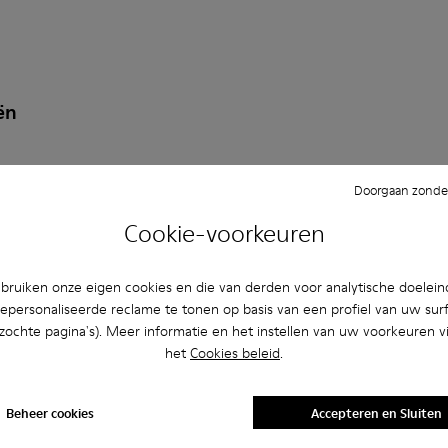
ën
Doorgaan zonder
en schoenen
Ballerina’s
Veterschoen
Mocassins
Cookie-voorkeuren
en
Vrijetijdsschoenen
Sneakers
Pantoffels
Net
ruiken onze eigen cookies en die van derden voor analytische doelei
akken
epersonaliseerde reclame te tonen op basis van een profiel van uw sur
bezochte pagina's). Meer informatie en het instellen van uw voorkeuren vi
het
Cookies beleid
.
Beheer cookies
Accepteren en Sluiten