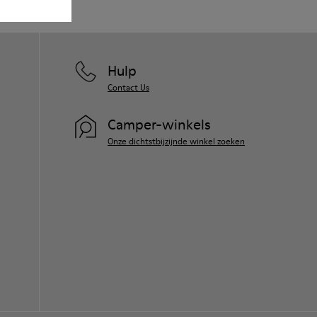
Hulp
Contact Us
Camper-winkels
Onze dichtstbijzijnde winkel zoeken