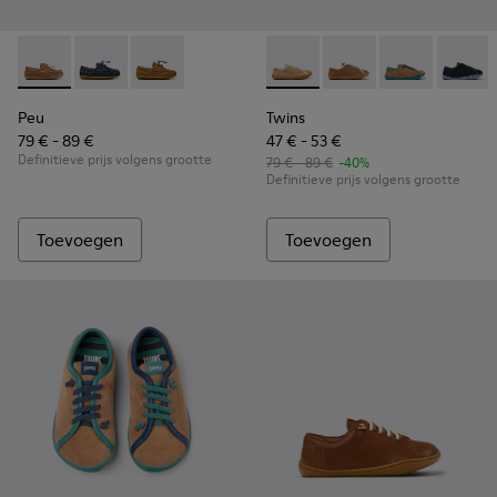
Peu - K800689-004 - Bruine leren bootschoenen voor kinde
Peu - K800689-002
Peu - K800689-001 - Bruine leren mocassin/b
Twins - K800663-003 - Meerk
Twins - K800663-007 
Twins - K8006
Twins 
Peu
Twins
79 € - 89 €
47 € - 53 €
Definitieve prijs volgens grootte
79 € - 89 €
-40%
Definitieve prijs volgens grootte
Toevoegen
Toevoegen