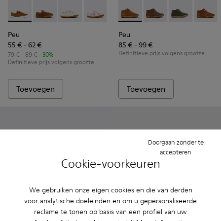
Peu - 80003-139 - Bruine leren schoen voor kinderen.
Peu - 80003-160 - Bruine leren kinderschoen.
Peu - 80003-159
Peu - 80003-157
Peu - 80003-156
Peu - 90019-108 - Bruine ler
Peu - 80003-150
Peu - 90019-131 - Brui
Peu - 80003-135
Peu - 90019-1
Peu - 800
Peu - 9
Pe
Peu
Peu
55 € - 62 €
85 € - 99 €
Definitieve prijs volgens grootte
79 € - 89 €
-30%
Definitieve prijs volgens grootte
Toevoegen
Toevoegen
Doorgaan zonder te
accepteren
Cookie-voorkeuren
We gebruiken onze eigen cookies en die van derden
voor analytische doeleinden en om u gepersonaliseerde
reclame te tonen op basis van een profiel van uw