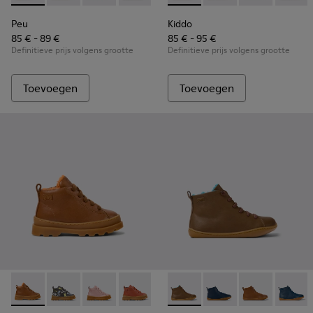
Peu
Kiddo
85 € - 89 €
85 € - 95 €
Definitieve prijs volgens grootte
Definitieve prijs volgens grootte
Toevoegen
Toevoegen
Brutus - K900291-006 - Bruine leren veterboots
Brutus - K900291-014
Brutus - K900291-013
Brutus - K900291-012
Brutus - K900291-011
Peu - K900325-002 - Bruine 
Brutus - K900291-009
Peu - K900325-005
Brutus - K90029
Peu - K900325-
Brutus - 
Peu - 
Br