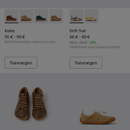
Kiddo - K900398-005 - Bruine enkellaarzen van suède en lee
Kiddo - K900398-004
Kiddo - K900398-002
Kiddo - K900398-001 - Bruine nubuck e
Drift Trail - K800695-002 - 
Drift Trail - K800695
Kiddo
Drift Trail
95 € - 99 €
66 € - 69 €
Definitieve prijs volgens grootte
95 € - 99 €
-30%
Definitieve prijs volgens grootte
Toevoegen
Toevoegen