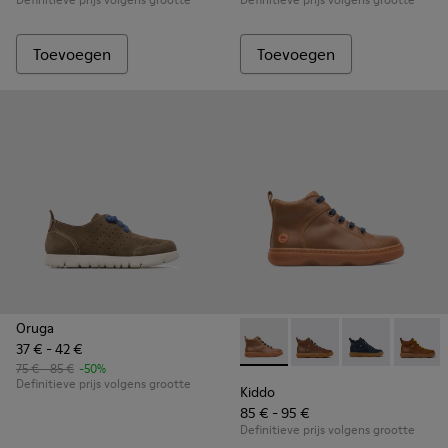
Toevoegen
Toevoegen
Oruga
37 € - 42 €
Kiddo - K900189-002 - Brow
Kiddo - K900189-028 -
Kiddo - K9001
Kiddo -
75 € - 85 €
-50%
Definitieve prijs volgens grootte
Kiddo
85 € - 95 €
Definitieve prijs volgens grootte